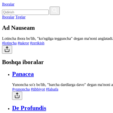
Iboralar
Iboralar
Teglar
Ad Nauseam
Lotincha ibora bo'lib, "ko'ngilga tegguncha" degan ma'noni anglatadi. 
#lotincha
#takror
#zerikish
Boshqa iboralar
Panacea
Yunoncha so'z bo'lib, "barcha dardlarga davo" degan ma'noni 
#yunoncha
#tibbiyot
#falsafa
De Profundis