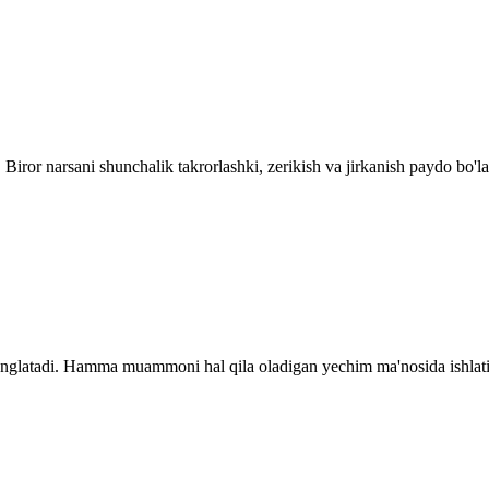
Biror narsani shunchalik takrorlashki, zerikish va jirkanish paydo bo'la
anglatadi. Hamma muammoni hal qila oladigan yechim ma'nosida ishlati