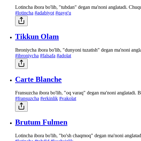
Lotincha ibora bo'lib, "tubdan" degan ma'noni anglatadi. Chuq
#lotincha
#adabiyot
#qayg'u
Tikkun Olam
Ibroniycha ibora bo'lib, "dunyoni tuzatish" degan ma'noni anglat
#ibroniycha
#falsafa
#adolat
Carte Blanche
Fransuzcha ibora bo'lib, "oq varaq" degan ma'noni anglatadi. Bir
#fransuzcha
#erkinlik
#vakolat
Brutum Fulmen
Lotincha ibora bo'lib, "bo'sh chaqmoq" degan ma'noni anglatadi