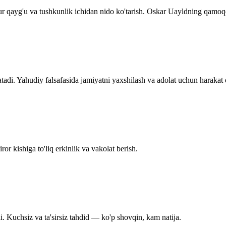
ur qayg'u va tushkunlik ichidan nido ko'tarish. Oskar Uayldning qamoq
adi. Yahudiy falsafasida jamiyatni yaxshilash va adolat uchun harakat q
or kishiga to'liq erkinlik va vakolat berish.
. Kuchsiz va ta'sirsiz tahdid — ko'p shovqin, kam natija.