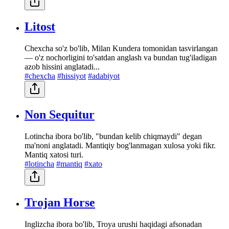
Litost
Chexcha so'z bo'lib, Milan Kundera tomonidan tasvirlangan
— o'z nochorligini to'satdan anglash va bundan tug'iladigan
azob hissini anglatadi...
#chexcha
#hissiyot
#adabiyot
Non Sequitur
Lotincha ibora bo'lib, "bundan kelib chiqmaydi" degan
ma'noni anglatadi. Mantiqiy bog'lanmagan xulosa yoki fikr.
Mantiq xatosi turi.
#lotincha
#mantiq
#xato
Trojan Horse
Inglizcha ibora bo'lib, Troya urushi haqidagi afsonadan