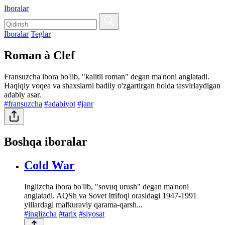
Iboralar
Iboralar
Teglar
Roman à Clef
Fransuzcha ibora bo'lib, "kalitli roman" degan ma'noni anglatadi.
Haqiqiy voqea va shaxslarni badiiy o'zgartirgan holda tasvirlaydigan
adabiy asar.
#fransuzcha
#adabiyot
#janr
Boshqa iboralar
Cold War
Inglizcha ibora bo'lib, "sovuq urush" degan ma'noni
anglatadi. AQSh va Sovet Ittifoqi orasidagi 1947-1991
yillardagi mafkuraviy qarama-qarsh...
#inglizcha
#tarix
#siyosat