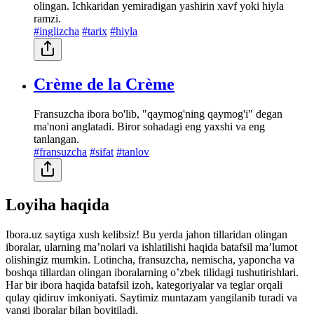
olingan. Ichkaridan yemiradigan yashirin xavf yoki hiyla
ramzi.
#inglizcha
#tarix
#hiyla
Crème de la Crème
Fransuzcha ibora bo'lib, "qaymog'ning qaymog'i" degan
ma'noni anglatadi. Biror sohadagi eng yaxshi va eng
tanlangan.
#fransuzcha
#sifat
#tanlov
Loyiha haqida
Ibora.uz saytiga xush kelibsiz! Bu yerda jahon tillaridan olingan
iboralar, ularning maʼnolari va ishlatilishi haqida batafsil maʼlumot
olishingiz mumkin. Lotincha, fransuzcha, nemischa, yaponcha va
boshqa tillardan olingan iboralarning oʼzbek tilidagi tushutirishlari.
Har bir ibora haqida batafsil izoh, kategoriyalar va teglar orqali
qulay qidiruv imkoniyati. Saytimiz muntazam yangilanib turadi va
yangi iboralar bilan boyitiladi.