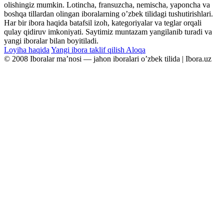
olishingiz mumkin. Lotincha, fransuzcha, nemischa, yaponcha va
boshqa tillardan olingan iboralarning oʼzbek tilidagi tushutirishlari.
Har bir ibora haqida batafsil izoh, kategoriyalar va teglar orqali
qulay qidiruv imkoniyati. Saytimiz muntazam yangilanib turadi va
yangi iboralar bilan boyitiladi.
Loyiha haqida
Yangi ibora taklif qilish
Aloqa
© 2008 Iboralar maʼnosi — jahon iboralari oʼzbek tilida | Ibora.uz