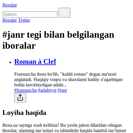
Iboralar
Iboralar
Teglar
#janr tegi bilan belgilangan
iboralar
Roman à Clef
Fransuzcha ibora bo'lib, "kalitli roman" degan ma'noni
anglatadi. Haqiqiy voqea va shaxslarni badiiy o'zgartirgan
holda tasvirlaydigan adabi...
#fransuzcha
#adabiyot
#janr
Loyiha haqida
Ibora.uz saytiga xush kelibsiz! Bu yerda jahon tillaridan olingan
iboralar, ularning maʼnolari va ishlatilishi haqida batafsil maʼlumot