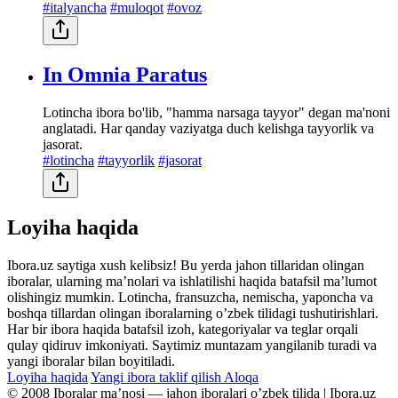
#italyancha
#muloqot
#ovoz
In Omnia Paratus
Lotincha ibora bo'lib, "hamma narsaga tayyor" degan ma'noni
anglatadi. Har qanday vaziyatga duch kelishga tayyorlik va
jasorat.
#lotincha
#tayyorlik
#jasorat
Loyiha haqida
Ibora.uz saytiga xush kelibsiz! Bu yerda jahon tillaridan olingan
iboralar, ularning maʼnolari va ishlatilishi haqida batafsil maʼlumot
olishingiz mumkin. Lotincha, fransuzcha, nemischa, yaponcha va
boshqa tillardan olingan iboralarning oʼzbek tilidagi tushutirishlari.
Har bir ibora haqida batafsil izoh, kategoriyalar va teglar orqali
qulay qidiruv imkoniyati. Saytimiz muntazam yangilanib turadi va
yangi iboralar bilan boyitiladi.
Loyiha haqida
Yangi ibora taklif qilish
Aloqa
© 2008 Iboralar maʼnosi — jahon iboralari oʼzbek tilida | Ibora.uz