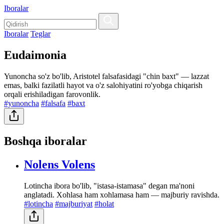
Iboralar
Iboralar
Teglar
Eudaimonia
Yunoncha so'z bo'lib, Aristotel falsafasidagi "chin baxt" — lazzat
emas, balki fazilatli hayot va o'z salohiyatini ro'yobga chiqarish
orqali erishiladigan farovonlik.
#yunoncha
#falsafa
#baxt
Boshqa iboralar
Nolens Volens
Lotincha ibora bo'lib, "istasa-istamasa" degan ma'noni
anglatadi. Xohlasa ham xohlamasa ham — majburiy ravishda.
#lotincha
#majburiyat
#holat