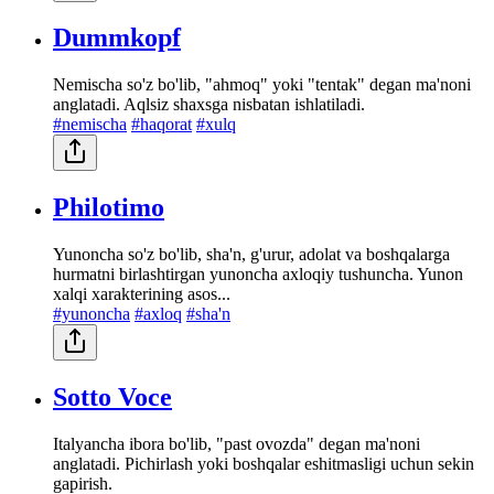
Dummkopf
Nemischa so'z bo'lib, "ahmoq" yoki "tentak" degan ma'noni
anglatadi. Aqlsiz shaxsga nisbatan ishlatiladi.
#nemischa
#haqorat
#xulq
Philotimo
Yunoncha so'z bo'lib, sha'n, g'urur, adolat va boshqalarga
hurmatni birlashtirgan yunoncha axloqiy tushuncha. Yunon
xalqi xarakterining asos...
#yunoncha
#axloq
#sha'n
Sotto Voce
Italyancha ibora bo'lib, "past ovozda" degan ma'noni
anglatadi. Pichirlash yoki boshqalar eshitmasligi uchun sekin
gapirish.