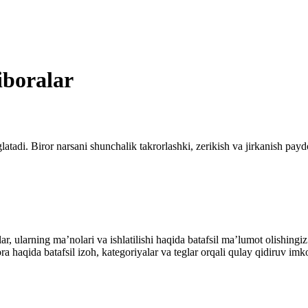
 iboralar
tadi. Biror narsani shunchalik takrorlashki, zerikish va jirkanish paydo
alar, ularning maʼnolari va ishlatilishi haqida batafsil maʼlumot olish
ibora haqida batafsil izoh, kategoriyalar va teglar orqali qulay qidiruv 