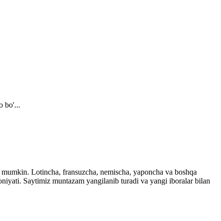
 bo'...
ingiz mumkin. Lotincha, fransuzcha, nemischa, yaponcha va boshqa
imkoniyati. Saytimiz muntazam yangilanib turadi va yangi iboralar bilan