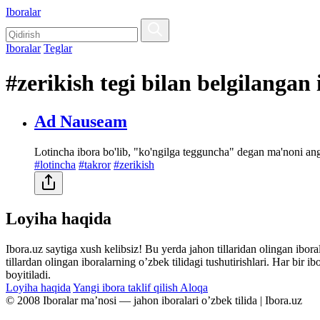
Iboralar
Iboralar
Teglar
#zerikish tegi bilan belgilangan
Ad Nauseam
Lotincha ibora bo'lib, "ko'ngilga tegguncha" degan ma'noni angla
#lotincha
#takror
#zerikish
Loyiha haqida
Ibora.uz saytiga xush kelibsiz! Bu yerda jahon tillaridan olingan ibor
tillardan olingan iboralarning oʼzbek tilidagi tushutirishlari. Har bir 
boyitiladi.
Loyiha haqida
Yangi ibora taklif qilish
Aloqa
© 2008 Iboralar maʼnosi — jahon iboralari oʼzbek tilida | Ibora.uz