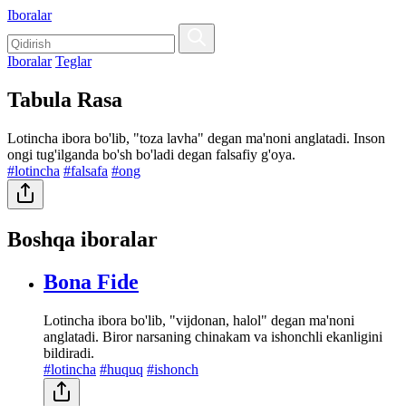
Iboralar
Iboralar
Teglar
Tabula Rasa
Lotincha ibora bo'lib, "toza lavha" degan ma'noni anglatadi. Inson
ongi tug'ilganda bo'sh bo'ladi degan falsafiy g'oya.
#lotincha
#falsafa
#ong
Boshqa iboralar
Bona Fide
Lotincha ibora bo'lib, "vijdonan, halol" degan ma'noni
anglatadi. Biror narsaning chinakam va ishonchli ekanligini
bildiradi.
#lotincha
#huquq
#ishonch