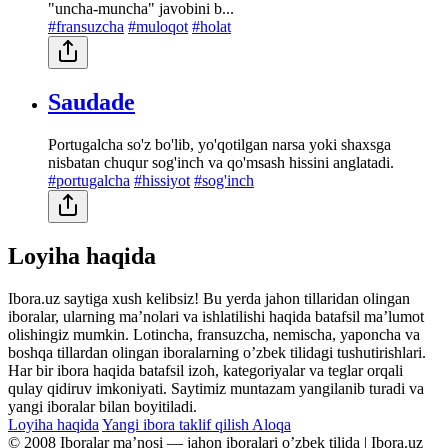
"uncha-muncha" javobini b...
#fransuzcha
#muloqot
#holat
Saudade
Portugalcha so'z bo'lib, yo'qotilgan narsa yoki shaxsga
nisbatan chuqur sog'inch va qo'msash hissini anglatadi.
#portugalcha
#hissiyot
#sog'inch
Loyiha haqida
Ibora.uz saytiga xush kelibsiz! Bu yerda jahon tillaridan olingan
iboralar, ularning maʼnolari va ishlatilishi haqida batafsil maʼlumot
olishingiz mumkin. Lotincha, fransuzcha, nemischa, yaponcha va
boshqa tillardan olingan iboralarning oʼzbek tilidagi tushutirishlari.
Har bir ibora haqida batafsil izoh, kategoriyalar va teglar orqali
qulay qidiruv imkoniyati. Saytimiz muntazam yangilanib turadi va
yangi iboralar bilan boyitiladi.
Loyiha haqida
Yangi ibora taklif qilish
Aloqa
© 2008 Iboralar maʼnosi — jahon iboralari oʼzbek tilida | Ibora.uz