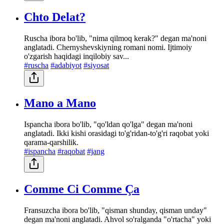
Chto Delat?
Ruscha ibora bo'lib, "nima qilmoq kerak?" degan ma'noni
anglatadi. Chernyshevskiyning romani nomi. Ijtimoiy
o'zgarish haqidagi inqilobiy sav...
#ruscha
#adabiyot
#siyosat
Mano a Mano
Ispancha ibora bo'lib, "qo'ldan qo'lga" degan ma'noni
anglatadi. Ikki kishi orasidagi to'g'ridan-to'g'ri raqobat yoki
qarama-qarshilik.
#ispancha
#raqobat
#jang
Comme Ci Comme Ça
Fransuzcha ibora bo'lib, "qisman shunday, qisman unday"
degan ma'noni anglatadi. Ahvol so'ralganda "o'rtacha" yoki