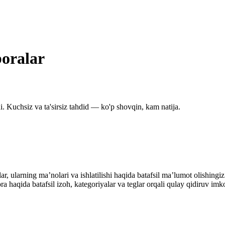
boralar
. Kuchsiz va ta'sirsiz tahdid — ko'p shovqin, kam natija.
alar, ularning maʼnolari va ishlatilishi haqida batafsil maʼlumot olish
ibora haqida batafsil izoh, kategoriyalar va teglar orqali qulay qidiruv 