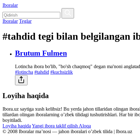
Iboralar
Iboralar
Teglar
#tahdid tegi bilan belgilangan i
Brutum Fulmen
Lotincha ibora bo'lib, "bo'sh chaqmoq" degan ma'noni anglatadi
#lotincha
#tahdid
#kuchsizlik
Loyiha haqida
Ibora.uz saytiga xush kelibsiz! Bu yerda jahon tillaridan olingan ibor
tillardan olingan iboralarning oʼzbek tilidagi tushutirishlari. Har bir 
boyitiladi.
Loyiha haqida
Yangi ibora taklif qilish
Aloqa
© 2008 Iboralar maʼnosi — jahon iboralari oʼzbek tilida | Ibora.uz