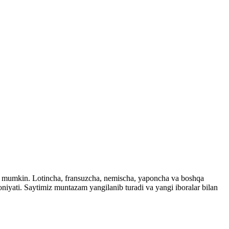
ingiz mumkin. Lotincha, fransuzcha, nemischa, yaponcha va boshqa
imkoniyati. Saytimiz muntazam yangilanib turadi va yangi iboralar bilan