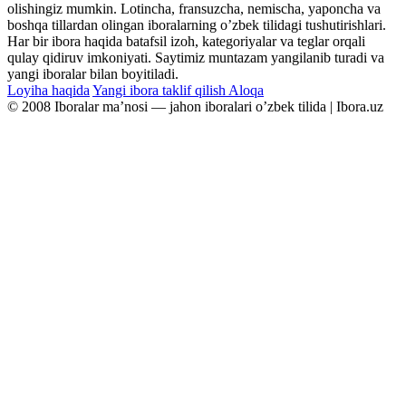
olishingiz mumkin. Lotincha, fransuzcha, nemischa, yaponcha va
boshqa tillardan olingan iboralarning oʼzbek tilidagi tushutirishlari.
Har bir ibora haqida batafsil izoh, kategoriyalar va teglar orqali
qulay qidiruv imkoniyati. Saytimiz muntazam yangilanib turadi va
yangi iboralar bilan boyitiladi.
Loyiha haqida
Yangi ibora taklif qilish
Aloqa
© 2008 Iboralar maʼnosi — jahon iboralari oʼzbek tilida | Ibora.uz