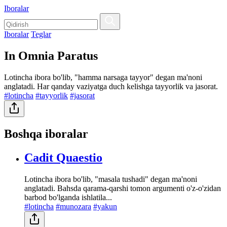
Iboralar
Iboralar
Teglar
In Omnia Paratus
Lotincha ibora bo'lib, "hamma narsaga tayyor" degan ma'noni
anglatadi. Har qanday vaziyatga duch kelishga tayyorlik va jasorat.
#lotincha
#tayyorlik
#jasorat
Boshqa iboralar
Cadit Quaestio
Lotincha ibora bo'lib, "masala tushadi" degan ma'noni
anglatadi. Bahsda qarama-qarshi tomon argumenti o'z-o'zidan
barbod bo'lganda ishlatila...
#lotincha
#munozara
#yakun