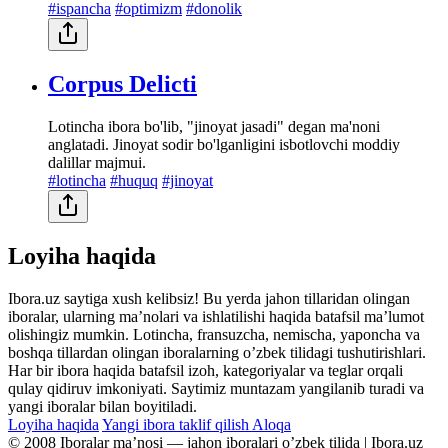
#ispancha
#optimizm
#donolik
Corpus Delicti
Lotincha ibora bo'lib, "jinoyat jasadi" degan ma'noni
anglatadi. Jinoyat sodir bo'lganligini isbotlovchi moddiy
dalillar majmui.
#lotincha
#huquq
#jinoyat
Loyiha haqida
Ibora.uz saytiga xush kelibsiz! Bu yerda jahon tillaridan olingan
iboralar, ularning maʼnolari va ishlatilishi haqida batafsil maʼlumot
olishingiz mumkin. Lotincha, fransuzcha, nemischa, yaponcha va
boshqa tillardan olingan iboralarning oʼzbek tilidagi tushutirishlari.
Har bir ibora haqida batafsil izoh, kategoriyalar va teglar orqali
qulay qidiruv imkoniyati. Saytimiz muntazam yangilanib turadi va
yangi iboralar bilan boyitiladi.
Loyiha haqida
Yangi ibora taklif qilish
Aloqa
© 2008 Iboralar maʼnosi — jahon iboralari oʼzbek tilida | Ibora.uz