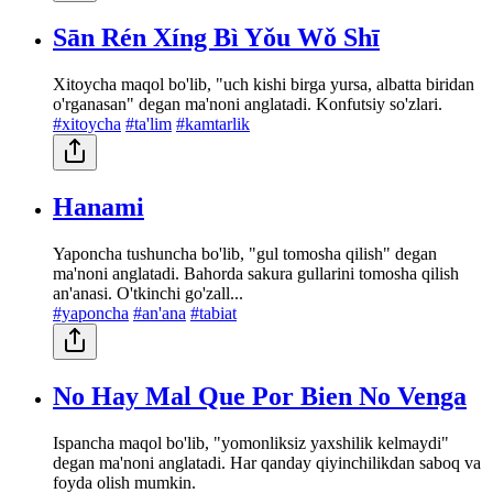
Sān Rén Xíng Bì Yǒu Wǒ Shī
Xitoycha maqol bo'lib, "uch kishi birga yursa, albatta biridan
o'rganasan" degan ma'noni anglatadi. Konfutsiy so'zlari.
#xitoycha
#ta'lim
#kamtarlik
Hanami
Yaponcha tushuncha bo'lib, "gul tomosha qilish" degan
ma'noni anglatadi. Bahorda sakura gullarini tomosha qilish
an'anasi. O'tkinchi go'zall...
#yaponcha
#an'ana
#tabiat
No Hay Mal Que Por Bien No Venga
Ispancha maqol bo'lib, "yomonliksiz yaxshilik kelmaydi"
degan ma'noni anglatadi. Har qanday qiyinchilikdan saboq va
foyda olish mumkin.