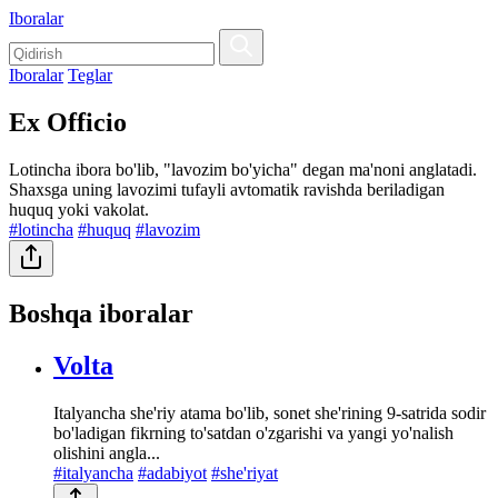
Iboralar
Iboralar
Teglar
Ex Officio
Lotincha ibora bo'lib, "lavozim bo'yicha" degan ma'noni anglatadi.
Shaxsga uning lavozimi tufayli avtomatik ravishda beriladigan
huquq yoki vakolat.
#lotincha
#huquq
#lavozim
Boshqa iboralar
Volta
Italyancha she'riy atama bo'lib, sonet she'rining 9-satrida sodir
bo'ladigan fikrning to'satdan o'zgarishi va yangi yo'nalish
olishini angla...
#italyancha
#adabiyot
#she'riyat