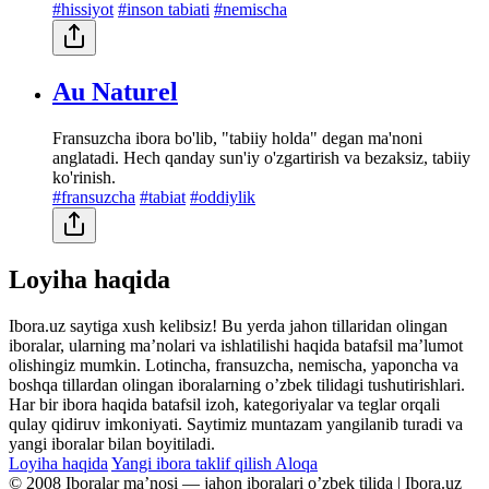
#hissiyot
#inson tabiati
#nemischa
Au Naturel
Fransuzcha ibora bo'lib, "tabiiy holda" degan ma'noni
anglatadi. Hech qanday sun'iy o'zgartirish va bezaksiz, tabiiy
ko'rinish.
#fransuzcha
#tabiat
#oddiylik
Loyiha haqida
Ibora.uz saytiga xush kelibsiz! Bu yerda jahon tillaridan olingan
iboralar, ularning maʼnolari va ishlatilishi haqida batafsil maʼlumot
olishingiz mumkin. Lotincha, fransuzcha, nemischa, yaponcha va
boshqa tillardan olingan iboralarning oʼzbek tilidagi tushutirishlari.
Har bir ibora haqida batafsil izoh, kategoriyalar va teglar orqali
qulay qidiruv imkoniyati. Saytimiz muntazam yangilanib turadi va
yangi iboralar bilan boyitiladi.
Loyiha haqida
Yangi ibora taklif qilish
Aloqa
© 2008 Iboralar maʼnosi — jahon iboralari oʼzbek tilida | Ibora.uz