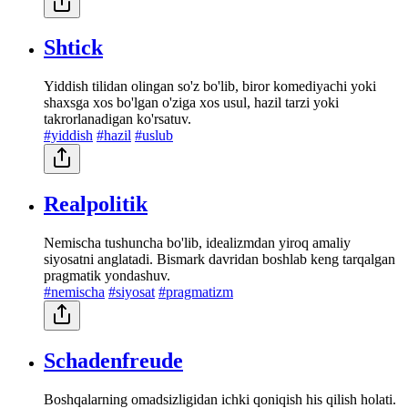
Shtick
Yiddish tilidan olingan so'z bo'lib, biror komediyachi yoki
shaxsga xos bo'lgan o'ziga xos usul, hazil tarzi yoki
takrorlanadigan ko'rsatuv.
#yiddish
#hazil
#uslub
Realpolitik
Nemischa tushuncha bo'lib, idealizmdan yiroq amaliy
siyosatni anglatadi. Bismark davridan boshlab keng tarqalgan
pragmatik yondashuv.
#nemischa
#siyosat
#pragmatizm
Schadenfreude
Boshqalarning omadsizligidan ichki qoniqish his qilish holati.