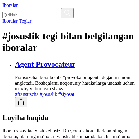
Iboralar
Iboralar
Teglar
#josuslik tegi bilan belgilangan
iboralar
Agent Provocateur
Fransuzcha ibora bo'lib, "provokator agent" degan ma'noni
anglatadi. Boshqalarni noqonuniy harakatlarga undash uchun
maxfiy yuborilgan shaxs...
#fransuzcha
#josuslik
#siyosat
Loyiha haqida
Ibora.uz saytiga xush kelibsiz! Bu yerda jahon tillaridan olingan
iboralar, ularning maʼnolari va ishlatilishi haqida batafsil maʼlumot