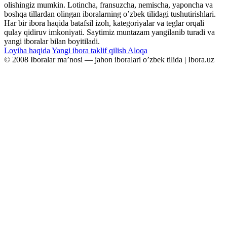
olishingiz mumkin. Lotincha, fransuzcha, nemischa, yaponcha va
boshqa tillardan olingan iboralarning oʼzbek tilidagi tushutirishlari.
Har bir ibora haqida batafsil izoh, kategoriyalar va teglar orqali
qulay qidiruv imkoniyati. Saytimiz muntazam yangilanib turadi va
yangi iboralar bilan boyitiladi.
Loyiha haqida
Yangi ibora taklif qilish
Aloqa
© 2008 Iboralar maʼnosi — jahon iboralari oʼzbek tilida | Ibora.uz