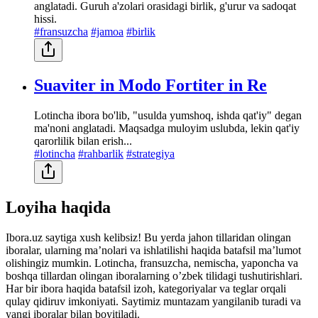
anglatadi. Guruh a'zolari orasidagi birlik, g'urur va sadoqat
hissi.
#fransuzcha
#jamoa
#birlik
Suaviter in Modo Fortiter in Re
Lotincha ibora bo'lib, "usulda yumshoq, ishda qat'iy" degan
ma'noni anglatadi. Maqsadga muloyim uslubda, lekin qat'iy
qarorlilik bilan erish...
#lotincha
#rahbarlik
#strategiya
Loyiha haqida
Ibora.uz saytiga xush kelibsiz! Bu yerda jahon tillaridan olingan
iboralar, ularning maʼnolari va ishlatilishi haqida batafsil maʼlumot
olishingiz mumkin. Lotincha, fransuzcha, nemischa, yaponcha va
boshqa tillardan olingan iboralarning oʼzbek tilidagi tushutirishlari.
Har bir ibora haqida batafsil izoh, kategoriyalar va teglar orqali
qulay qidiruv imkoniyati. Saytimiz muntazam yangilanib turadi va
yangi iboralar bilan boyitiladi.