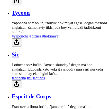
Tycoon
Yaponcha so'z bo'lib, "buyuk hokimiyat egasi" degan ma'noni
anglatadi. Zamonaviy tilda juda boy va nufuzli tadbirkorni
bildiradi.
#yaponcha
#biznes
#hokimiyat
Sic
Lotincha so'z bo'lib, "aynan shunday" degan ma'noni
anglatadi. Iqtibosda xato yoki g'ayrioddiy narsa asl nusxada
ham shunday ekanligini ko'r...
#lotincha
#til
#iqtibos
Esprit de Corps
Fransuzcha ibora bo'lib, "jamoa ruhi" degan ma'noni