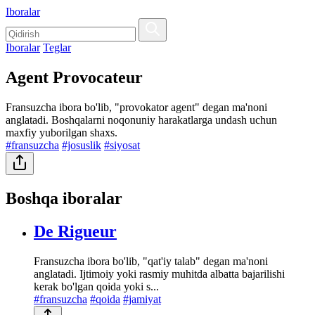
Iboralar
Iboralar
Teglar
Agent Provocateur
Fransuzcha ibora bo'lib, "provokator agent" degan ma'noni
anglatadi. Boshqalarni noqonuniy harakatlarga undash uchun
maxfiy yuborilgan shaxs.
#fransuzcha
#josuslik
#siyosat
Boshqa iboralar
De Rigueur
Fransuzcha ibora bo'lib, "qat'iy talab" degan ma'noni
anglatadi. Ijtimoiy yoki rasmiy muhitda albatta bajarilishi
kerak bo'lgan qoida yoki s...
#fransuzcha
#qoida
#jamiyat