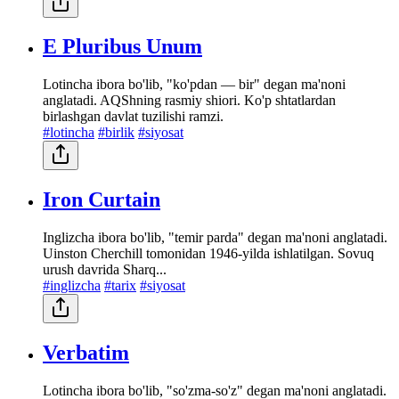
E Pluribus Unum
Lotincha ibora bo'lib, "ko'pdan — bir" degan ma'noni
anglatadi. AQShning rasmiy shiori. Ko'p shtatlardan
birlashgan davlat tuzilishi ramzi.
#lotincha
#birlik
#siyosat
Iron Curtain
Inglizcha ibora bo'lib, "temir parda" degan ma'noni anglatadi.
Uinston Cherchill tomonidan 1946-yilda ishlatilgan. Sovuq
urush davrida Sharq...
#inglizcha
#tarix
#siyosat
Verbatim
Lotincha ibora bo'lib, "so'zma-so'z" degan ma'noni anglatadi.