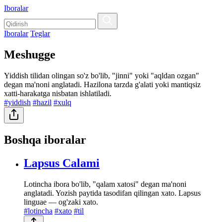
Iboralar
Iboralar
Teglar
Meshugge
Yiddish tilidan olingan so'z bo'lib, "jinni" yoki "aqldan ozgan"
degan ma'noni anglatadi. Hazilona tarzda g'alati yoki mantiqsiz
xatti-harakatga nisbatan ishlatiladi.
#yiddish
#hazil
#xulq
Boshqa iboralar
Lapsus Calami
Lotincha ibora bo'lib, "qalam xatosi" degan ma'noni
anglatadi. Yozish paytida tasodifan qilingan xato. Lapsus
linguae — og'zaki xato.
#lotincha
#xato
#til