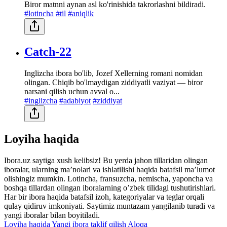
Biror matnni aynan asl ko'rinishida takrorlashni bildiradi.
#lotincha
#til
#aniqlik
Catch-22
Inglizcha ibora bo'lib, Jozef Xellerning romani nomidan
olingan. Chiqib bo'lmaydigan ziddiyatli vaziyat — biror
narsani qilish uchun avval o...
#inglizcha
#adabiyot
#ziddiyat
Loyiha haqida
Ibora.uz saytiga xush kelibsiz! Bu yerda jahon tillaridan olingan
iboralar, ularning maʼnolari va ishlatilishi haqida batafsil maʼlumot
olishingiz mumkin. Lotincha, fransuzcha, nemischa, yaponcha va
boshqa tillardan olingan iboralarning oʼzbek tilidagi tushutirishlari.
Har bir ibora haqida batafsil izoh, kategoriyalar va teglar orqali
qulay qidiruv imkoniyati. Saytimiz muntazam yangilanib turadi va
yangi iboralar bilan boyitiladi.
Loyiha haqida
Yangi ibora taklif qilish
Aloqa