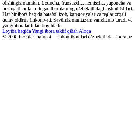
olishingiz mumkin. Lotincha, fransuzcha, nemischa, yaponcha va
boshqa tillardan olingan iboralarning oʼzbek tilidagi tushutirishlari.
Har bir ibora haqida batafsil izoh, kategoriyalar va teglar orqali
qulay qidiruv imkoniyati. Saytimiz muntazam yangilanib turadi va
yangi iboralar bilan boyitiladi.
Loyiha haqida
Yangi ibora taklif qilish
Aloqa
© 2008 Iboralar maʼnosi — jahon iboralari oʼzbek tilida | Ibora.uz