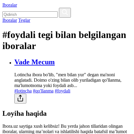
Iboralar
Iboralar
Teglar
#foydali tegi bilan belgilangan
iboralar
Vade Mecum
Lotincha ibora bo'lib, "men bilan yur" degan ma'noni
anglatadi. Doimo o'zing bilan olib yuriladigan qo'llanma,
ma'lumotnoma yoki foydali asb...
#lotincha
#qo'llanma
#foydali
Loyiha haqida
Ibora.uz saytiga xush kelibsiz! Bu yerda jahon tillaridan olingan
iboralar, ularning maʼnolari va ishlatilishi haqida batafsil maʼlumot