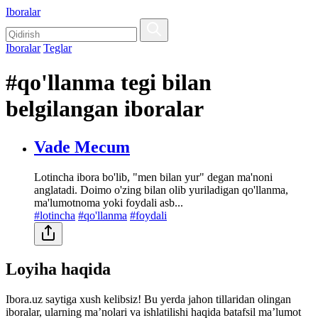
Iboralar
Iboralar
Teglar
#qo'llanma tegi bilan
belgilangan iboralar
Vade Mecum
Lotincha ibora bo'lib, "men bilan yur" degan ma'noni
anglatadi. Doimo o'zing bilan olib yuriladigan qo'llanma,
ma'lumotnoma yoki foydali asb...
#lotincha
#qo'llanma
#foydali
Loyiha haqida
Ibora.uz saytiga xush kelibsiz! Bu yerda jahon tillaridan olingan
iboralar, ularning maʼnolari va ishlatilishi haqida batafsil maʼlumot