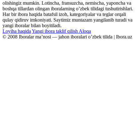
olishingiz mumkin. Lotincha, fransuzcha, nemischa, yaponcha va
boshqa tillardan olingan iboralarning oʼzbek tilidagi tushutirishlari.
Har bir ibora haqida batafsil izoh, kategoriyalar va teglar orqali
qulay qidiruv imkoniyati. Saytimiz muntazam yangilanib turadi va
yangi iboralar bilan boyitiladi.
Loyiha haqida
Yangi ibora taklif qilish
Aloqa
© 2008 Iboralar maʼnosi — jahon iboralari oʼzbek tilida | Ibora.uz