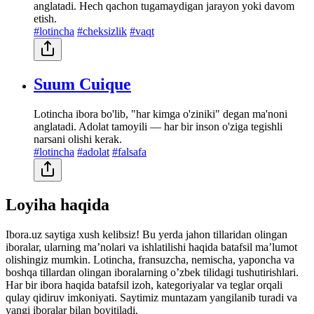
anglatadi. Hech qachon tugamaydigan jarayon yoki davom
etish.
#lotincha
#cheksizlik
#vaqt
Suum Cuique
Lotincha ibora bo'lib, "har kimga o'ziniki" degan ma'noni
anglatadi. Adolat tamoyili — har bir inson o'ziga tegishli
narsani olishi kerak.
#lotincha
#adolat
#falsafa
Loyiha haqida
Ibora.uz saytiga xush kelibsiz! Bu yerda jahon tillaridan olingan
iboralar, ularning maʼnolari va ishlatilishi haqida batafsil maʼlumot
olishingiz mumkin. Lotincha, fransuzcha, nemischa, yaponcha va
boshqa tillardan olingan iboralarning oʼzbek tilidagi tushutirishlari.
Har bir ibora haqida batafsil izoh, kategoriyalar va teglar orqali
qulay qidiruv imkoniyati. Saytimiz muntazam yangilanib turadi va
yangi iboralar bilan boyitiladi.