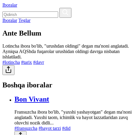
Iboralar
Iboralar
Teglar
Ante Bellum
Lotincha ibora bo'lib, "urushdan oldingi" degan ma'noni anglatadi.
Ayniqsa AQShda fuqarolar urushidan oldingi davrga nisbatan
ishlatiladi.
#lotincha
#tarix
#davr
Boshqa iboralar
Bon Vivant
Fransuzcha ibora bo'lib, "yaxshi yashayotgan" degan ma'noni
anglatadi. Yaxshi taom, ichimlik va hayot lazzatlaridan zavq
oluvchi nozik didli...
#fransuzcha
#hayot tarzi
#did