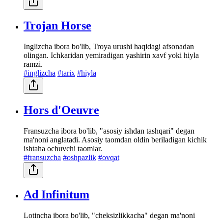
Trojan Horse
Inglizcha ibora bo'lib, Troya urushi haqidagi afsonadan
olingan. Ichkaridan yemiradigan yashirin xavf yoki hiyla
ramzi.
#inglizcha
#tarix
#hiyla
Hors d'Oeuvre
Fransuzcha ibora bo'lib, "asosiy ishdan tashqari" degan
ma'noni anglatadi. Asosiy taomdan oldin beriladigan kichik
ishtaha ochuvchi taomlar.
#fransuzcha
#oshpazlik
#ovqat
Ad Infinitum
Lotincha ibora bo'lib, "cheksizlikkacha" degan ma'noni