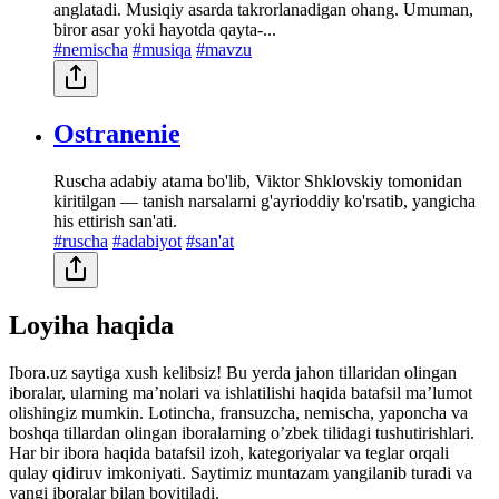
anglatadi. Musiqiy asarda takrorlanadigan ohang. Umuman,
biror asar yoki hayotda qayta-...
#nemischa
#musiqa
#mavzu
Ostranenie
Ruscha adabiy atama bo'lib, Viktor Shklovskiy tomonidan
kiritilgan — tanish narsalarni g'ayrioddiy ko'rsatib, yangicha
his ettirish san'ati.
#ruscha
#adabiyot
#san'at
Loyiha haqida
Ibora.uz saytiga xush kelibsiz! Bu yerda jahon tillaridan olingan
iboralar, ularning maʼnolari va ishlatilishi haqida batafsil maʼlumot
olishingiz mumkin. Lotincha, fransuzcha, nemischa, yaponcha va
boshqa tillardan olingan iboralarning oʼzbek tilidagi tushutirishlari.
Har bir ibora haqida batafsil izoh, kategoriyalar va teglar orqali
qulay qidiruv imkoniyati. Saytimiz muntazam yangilanib turadi va
yangi iboralar bilan boyitiladi.