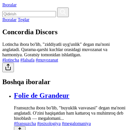
Iboralar
Iboralar
Teglar
Concordia Discors
Lotincha ibora bo'lib, "ziddiyatli uyg'unlik" degan ma'noni
anglatadi. Qarama-qarshi kuchlar orasidagi muvozanat va
harmoniya. Goratsiy tomonidan ishlatilgan.
#lotincha
#falsafa
#muvozanat
Boshqa iboralar
Folie de Grandeur
Fransuzcha ibora bo'lib, "buyuklik vasvasasi" degan ma'noni
anglatadi. O'zini haqiqatdan ham kattaroq va muhimroq deb
hisoblash — megalomani...
#fransuzcha
#psixologiya
#megalomaniya