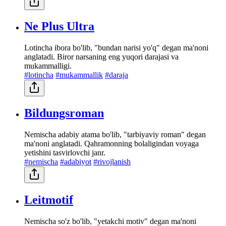
Ne Plus Ultra
Lotincha ibora bo'lib, "bundan narisi yo'q" degan ma'noni
anglatadi. Biror narsaning eng yuqori darajasi va
mukammalligi.
#lotincha
#mukammallik
#daraja
Bildungsroman
Nemischa adabiy atama bo'lib, "tarbiyaviy roman" degan
ma'noni anglatadi. Qahramonning bolaligindan voyaga
yetishini tasvirlovchi janr.
#nemischa
#adabiyot
#rivojlanish
Leitmotif
Nemischa so'z bo'lib, "yetakchi motiv" degan ma'noni