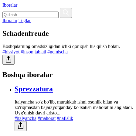
Iboralar
Iboralar
Teglar
Schadenfreude
Boshqalarning omadsizligidan ichki qoniqish his qilish holati.
#hissiyot
#inson tabiati
#nemischa
Boshqa iboralar
Sprezzatura
Italyancha so'z bo'lib, murakkab ishni osonlik bilan va
zo'riqmasdan bajarayotganday ko'rsatish mahoratini anglatadi.
Uyg'onish davri aristo...
#italyancha
#mahorat
#nafislik