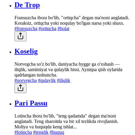
De Trop
Fransuzcha ibora bo'lib, "ortiqcha" degan ma'noni anglatadi.
Keraksiz, ortiqcha yoki noqulay bo'lgan narsa yoki shaxs.
#fransuzcha
#ortiqcha
#holat
Koselig
Norvegcha so'z bo'lib, daniyacha hygge ga o'xshash —
iliqlik, samimiyat va qulaylik hissi. Ayniqsa qish oylarida
qadrlangan tushuncha.
#norvegcha
#qulaylik
#iliqlik
Pari Passu
Lotincha ibora bo'lib, "teng qadamda" degan ma'noni
anglatadi. Teng sharoitda va bir xil tezlikda rivojlanish.
Moliya va huquqda keng ishlat...
#lotincha
#tenglik
#huquq