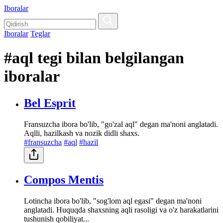
Iboralar
Iboralar
Teglar
#aql tegi bilan belgilangan
iboralar
Bel Esprit
Fransuzcha ibora bo'lib, "go'zal aql" degan ma'noni anglatadi.
Aqlli, hazilkash va nozik didli shaxs.
#fransuzcha
#aql
#hazil
Compos Mentis
Lotincha ibora bo'lib, "sog'lom aql egasi" degan ma'noni
anglatadi. Huquqda shaxsning aqli rasoligi va o'z harakatlarini
tushunish qobiliyat...