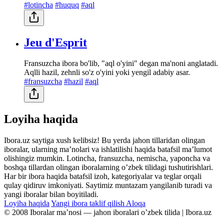
#lotincha
#huquq
#aql
Jeu d'Esprit
Fransuzcha ibora bo'lib, "aql o'yini" degan ma'noni anglatadi.
Aqlli hazil, zehnli so'z o'yini yoki yengil adabiy asar.
#fransuzcha
#hazil
#aql
Loyiha haqida
Ibora.uz saytiga xush kelibsiz! Bu yerda jahon tillaridan olingan
iboralar, ularning maʼnolari va ishlatilishi haqida batafsil maʼlumot
olishingiz mumkin. Lotincha, fransuzcha, nemischa, yaponcha va
boshqa tillardan olingan iboralarning oʼzbek tilidagi tushutirishlari.
Har bir ibora haqida batafsil izoh, kategoriyalar va teglar orqali
qulay qidiruv imkoniyati. Saytimiz muntazam yangilanib turadi va
yangi iboralar bilan boyitiladi.
Loyiha haqida
Yangi ibora taklif qilish
Aloqa
© 2008 Iboralar maʼnosi — jahon iboralari oʼzbek tilida | Ibora.uz