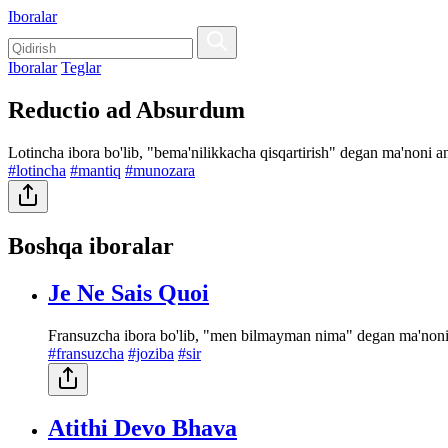
Iboralar
Iboralar
Teglar
Reductio ad Absurdum
Lotincha ibora bo'lib, "bema'nilikkacha qisqartirish" degan ma'noni an
#lotincha
#mantiq
#munozara
Boshqa iboralar
Je Ne Sais Quoi
Fransuzcha ibora bo'lib, "men bilmayman nima" degan ma'noni an
#fransuzcha
#joziba
#sir
Atithi Devo Bhava