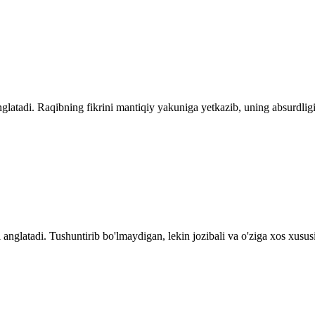
glatadi. Raqibning fikrini mantiqiy yakuniga yetkazib, uning absurdligin
glatadi. Tushuntirib bo'lmaydigan, lekin jozibali va o'ziga xos xusus