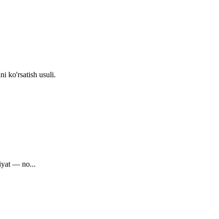
i ko'rsatish usuli.
iyat — no...