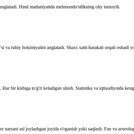
nglatadi. Hind madaniyatida mehmondo'stlikning oliy tamoyili.
'si va ruhiy hokimiyatini anglatadi. Shaxs xatti-harakati orqali oshadi yo
Har bir kishiga to'g'ri keladigan ulush. Statistika va iqtisodiyotda keng 
or narsani asl joylashgan joyida o'rganish yoki saqlash. Fan va arxeolog