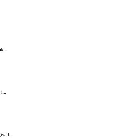
k...
i...
iyad...