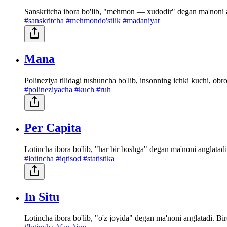
Sanskritcha ibora bo'lib, "mehmon — xudodir" degan ma'noni a
#sanskritcha
#mehmondo'stlik
#madaniyat
Mana
Polineziya tilidagi tushuncha bo'lib, insonning ichki kuchi, obro
#polineziyacha
#kuch
#ruh
Per Capita
Lotincha ibora bo'lib, "har bir boshga" degan ma'noni anglatadi. 
#lotincha
#iqtisod
#statistika
In Situ
Lotincha ibora bo'lib, "o'z joyida" degan ma'noni anglatadi. Bir