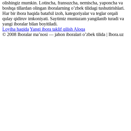
olishingiz mumkin. Lotincha, fransuzcha, nemischa, yaponcha va
boshqa tillardan olingan iboralarning oʼzbek tilidagi tushutirishlari.
Har bir ibora haqida batafsil izoh, kategoriyalar va teglar orqali
qulay qidiruv imkoniyati. Saytimiz muntazam yangilanib turadi va
yangi iboralar bilan boyitiladi.
Loyiha haqida
Yangi ibora taklif qilish
Aloqa
© 2008 Iboralar maʼnosi — jahon iboralari oʼzbek tilida | Ibora.uz