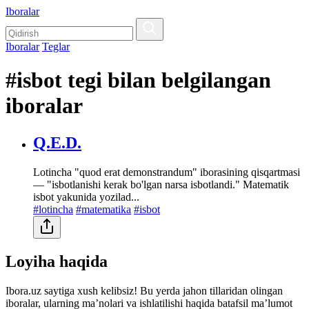
Iboralar
Iboralar
Teglar
#isbot tegi bilan belgilangan
iboralar
Q.E.D.
Lotincha "quod erat demonstrandum" iborasining qisqartmasi
— "isbotlanishi kerak bo'lgan narsa isbotlandi." Matematik
isbot yakunida yozilad...
#lotincha
#matematika
#isbot
Loyiha haqida
Ibora.uz saytiga xush kelibsiz! Bu yerda jahon tillaridan olingan
iboralar, ularning maʼnolari va ishlatilishi haqida batafsil maʼlumot