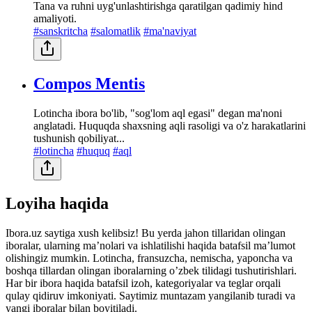
Tana va ruhni uyg'unlashtirishga qaratilgan qadimiy hind
amaliyoti.
#sanskritcha
#salomatlik
#ma'naviyat
Compos Mentis
Lotincha ibora bo'lib, "sog'lom aql egasi" degan ma'noni
anglatadi. Huquqda shaxsning aqli rasoligi va o'z harakatlarini
tushunish qobiliyat...
#lotincha
#huquq
#aql
Loyiha haqida
Ibora.uz saytiga xush kelibsiz! Bu yerda jahon tillaridan olingan
iboralar, ularning maʼnolari va ishlatilishi haqida batafsil maʼlumot
olishingiz mumkin. Lotincha, fransuzcha, nemischa, yaponcha va
boshqa tillardan olingan iboralarning oʼzbek tilidagi tushutirishlari.
Har bir ibora haqida batafsil izoh, kategoriyalar va teglar orqali
qulay qidiruv imkoniyati. Saytimiz muntazam yangilanib turadi va
yangi iboralar bilan boyitiladi.