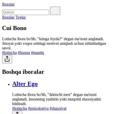
Iboralar
Iboralar
Teglar
Cui Bono
Lotincha ibora bo'lib, "kimga foyda?" degan ma'noni anglatadi.
Jinoyat yoki voqea ortidagi motivni aniqlash uchun ishlatiladigan
savol.
#lotincha
#huquq
#mantiq
Boshqa iboralar
Alter Ego
Lotincha ibora bo'lib, "ikkinchi men" degan ma'noni
anglatadi. Insonning yashirin yoki muqobil shaxsiyatini
bildiradi.
#lotincha
#psixologiya
#shaxsiyat