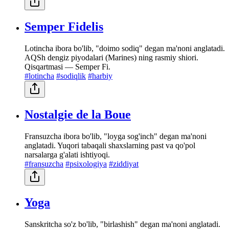
Semper Fidelis
Lotincha ibora bo'lib, "doimo sodiq" degan ma'noni anglatadi.
AQSh dengiz piyodalari (Marines) ning rasmiy shiori.
Qisqartmasi — Semper Fi.
#lotincha
#sodiqlik
#harbiy
Nostalgie de la Boue
Fransuzcha ibora bo'lib, "loyga sog'inch" degan ma'noni
anglatadi. Yuqori tabaqali shaxslarning past va qo'pol
narsalarga g'alati ishtiyoqi.
#fransuzcha
#psixologiya
#ziddiyat
Yoga
Sanskritcha so'z bo'lib, "birlashish" degan ma'noni anglatadi.