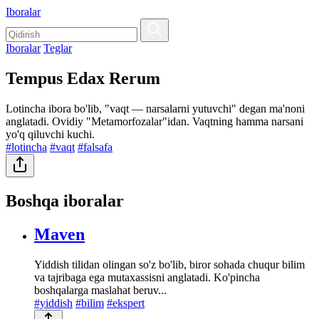
Iboralar
Iboralar
Teglar
Tempus Edax Rerum
Lotincha ibora bo'lib, "vaqt — narsalarni yutuvchi" degan ma'noni
anglatadi. Ovidiy "Metamorfozalar"idan. Vaqtning hamma narsani
yo'q qiluvchi kuchi.
#lotincha
#vaqt
#falsafa
Boshqa iboralar
Maven
Yiddish tilidan olingan so'z bo'lib, biror sohada chuqur bilim
va tajribaga ega mutaxassisni anglatadi. Ko'pincha
boshqalarga maslahat beruv...
#yiddish
#bilim
#ekspert