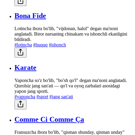
Bona Fide
Lotincha ibora bo'lib, "vijdonan, halol" degan ma'noni
anglatadi. Biror narsaning chinakam va ishonchli ekanligini
bildiradi.
#lotincha
#huquq
#ishonch
Karate
Yaponcha so'z bo'lib, "bo'sh qo'l" degan ma'noni anglatadi.
Qurolsiz jang san'ati — qo'l va oyoq zarbalari asosidagi
yapon jang sporti.
#yaponcha
#sport
#jang san'ati
Comme Ci Comme Ça
Fransuzcha ibora bo'lib, "qisman shunday, qisman unday"