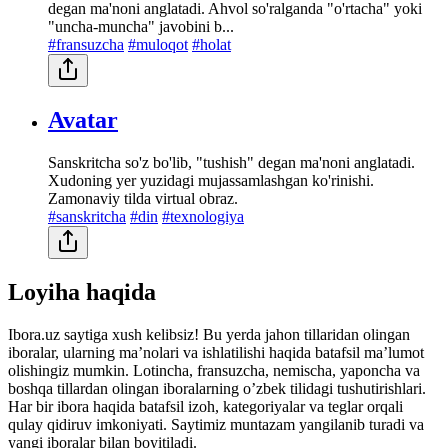
degan ma'noni anglatadi. Ahvol so'ralganda "o'rtacha" yoki
"uncha-muncha" javobini b...
#fransuzcha
#muloqot
#holat
Avatar
Sanskritcha so'z bo'lib, "tushish" degan ma'noni anglatadi.
Xudoning yer yuzidagi mujassamlashgan ko'rinishi.
Zamonaviy tilda virtual obraz.
#sanskritcha
#din
#texnologiya
Loyiha haqida
Ibora.uz saytiga xush kelibsiz! Bu yerda jahon tillaridan olingan
iboralar, ularning maʼnolari va ishlatilishi haqida batafsil maʼlumot
olishingiz mumkin. Lotincha, fransuzcha, nemischa, yaponcha va
boshqa tillardan olingan iboralarning oʼzbek tilidagi tushutirishlari.
Har bir ibora haqida batafsil izoh, kategoriyalar va teglar orqali
qulay qidiruv imkoniyati. Saytimiz muntazam yangilanib turadi va
yangi iboralar bilan boyitiladi.