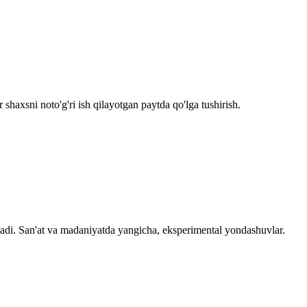
 shaxsni noto'g'ri ish qilayotgan paytda qo'lga tushirish.
tadi. San'at va madaniyatda yangicha, eksperimental yondashuvlar.