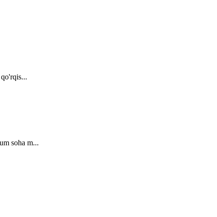
o'rqis...
lum soha m...