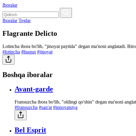
Iboralar
Iboralar
Teglar
Flagrante Delicto
Lotincha ibora bo'lib, "jinoyat paytida" degan ma'noni anglatadi. Biror
#lotincha
#huquq
#jinoyat
Boshqa iboralar
Avant-garde
Fransuzcha ibora bo'lib, "oldingi qo'shin" degan ma'noni angla
#fransuzcha
#san'at
#innovatsiya
Bel Esprit