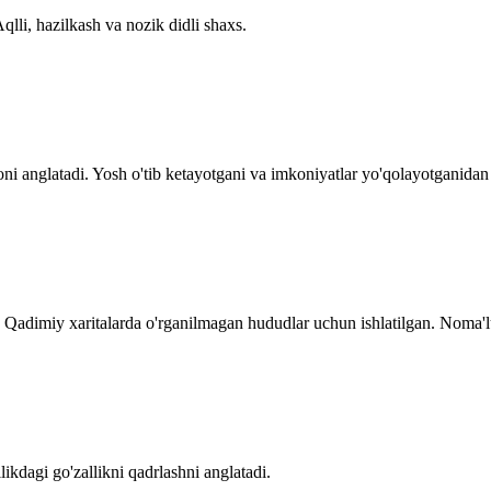
qlli, hazilkash va nozik didli shaxs.
i anglatadi. Yosh o'tib ketayotgani va imkoniyatlar yo'qolayotganidan q
. Qadimiy xaritalarda o'rganilmagan hududlar uchun ishlatilgan. Noma'
kdagi go'zallikni qadrlashni anglatadi.