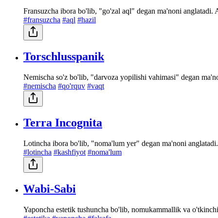
Fransuzcha ibora bo'lib, "go'zal aql" degan ma'noni anglatadi. A
#fransuzcha
#aql
#hazil
Torschlusspanik
Nemischa so'z bo'lib, "darvoza yopilishi vahimasi" degan ma'non
#nemischa
#qo'rquv
#vaqt
Terra Incognita
Lotincha ibora bo'lib, "noma'lum yer" degan ma'noni anglatadi
#lotincha
#kashfiyot
#noma'lum
Wabi-Sabi
Yaponcha estetik tushuncha bo'lib, nomukammallik va o'tkinchili