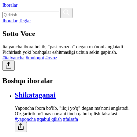
Iboralar
Iboralar
Teglar
Sotto Voce
Italyancha ibora bo'lib, "past ovozda" degan ma'noni anglatadi.
Pichirlash yoki boshqalar eshitmasligi uchun sekin gapirish.
#italyancha
#muloqot
#ovoz
Boshqa iboralar
Shikataganai
Yaponcha ibora bo'lib, "iloji yo'q" degan ma'noni anglatadi.
O'zgartirib bo'lmas narsani tinch qabul qilish falsafasi.
#yaponcha
#qabul qilish
#falsafa