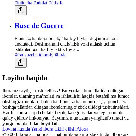
#lotincha
#adolat
#falsafa
Ruse de Guerre
Fransuzcha ibora bo'lib, "harbiy hiyla" degan ma'noni
anglatadi. Dushmannni chalg'itish yoki aldash uchun
ishlatiladigan harbiy taktik hiyla...
#fransuzcha
#harbiy
#hiyla
Loyiha haqida
Ibora.uz saytiga xush kelibsiz! Bu yerda jahon tillaridan olingan
iboralar, ularning maʼnolari va ishlatilishi haqida batafsil maʼlumot
olishingiz mumkin. Lotincha, fransuzcha, nemischa, yaponcha va
boshqa tillardan olingan iboralarning oʼzbek tilidagi tushutirishlari.
Har bir ibora haqida batafsil izoh, kategoriyalar va teglar orqali
qulay qidiruv imkoniyati. Saytimiz muntazam yangilanib turadi va
yangi iboralar bilan boyitiladi.
Loyiha haqida
Yangi ibora taklif qilish
Aloqa
© 2008 Iboralar maʼnosi — jahon iboralari oʼzbek tilida | Ibora.uz