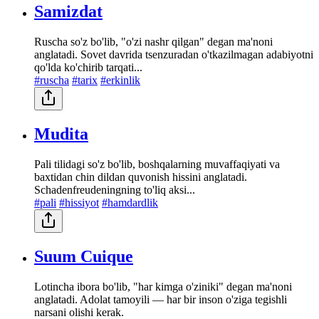
Samizdat
Ruscha so'z bo'lib, "o'zi nashr qilgan" degan ma'noni
anglatadi. Sovet davrida tsenzuradan o'tkazilmagan adabiyotni
qo'lda ko'chirib tarqati...
#ruscha
#tarix
#erkinlik
Mudita
Pali tilidagi so'z bo'lib, boshqalarning muvaffaqiyati va
baxtidan chin dildan quvonish hissini anglatadi.
Schadenfreudeningning to'liq aksi...
#pali
#hissiyot
#hamdardlik
Suum Cuique
Lotincha ibora bo'lib, "har kimga o'ziniki" degan ma'noni
anglatadi. Adolat tamoyili — har bir inson o'ziga tegishli
narsani olishi kerak.