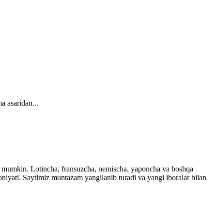
a asaridan...
ingiz mumkin. Lotincha, fransuzcha, nemischa, yaponcha va boshqa
imkoniyati. Saytimiz muntazam yangilanib turadi va yangi iboralar bilan