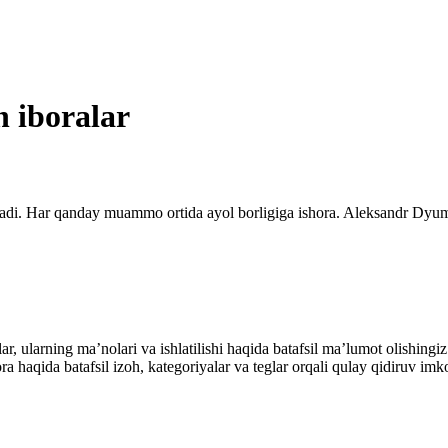
 iboralar
atadi. Har qanday muammo ortida ayol borligiga ishora. Aleksandr Dyum
alar, ularning maʼnolari va ishlatilishi haqida batafsil maʼlumot olish
ibora haqida batafsil izoh, kategoriyalar va teglar orqali qulay qidiruv 