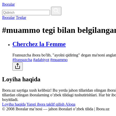
Iboralar
Iboralar
Teglar
#muammo tegi bilan belgilangan
Cherchez la Femme
Fransuzcha ibora bo'lib, "ayolni qidiring" degan ma'noni angl
#fransuzcha
#adabiyot
#muammo
Loyiha haqida
Ibora.uz saytiga xush kelibsiz! Bu yerda jahon tillaridan olingan ibor
tillardan olingan iboralarning oʼzbek tilidagi tushutirishlari. Har bir 
boyitiladi.
Loyiha haqida
Yangi ibora taklif qilish
Aloqa
© 2008 Iboralar maʼnosi — jahon iboralari oʼzbek tilida | Ibora.uz