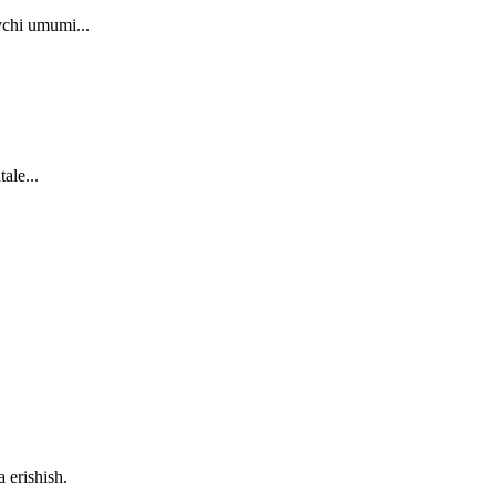
vchi umumi...
ale...
 erishish.