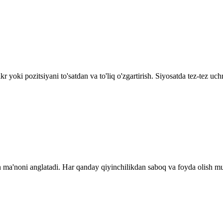
 yoki pozitsiyani to'satdan va to'liq o'zgartirish. Siyosatda tez-tez uch
n ma'noni anglatadi. Har qanday qiyinchilikdan saboq va foyda olish m