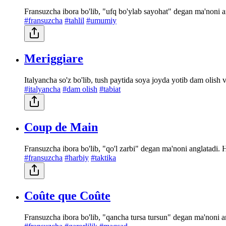
Fransuzcha ibora bo'lib, "ufq bo'ylab sayohat" degan ma'noni 
#fransuzcha
#tahlil
#umumiy
Meriggiare
Italyancha so'z bo'lib, tush paytida soya joyda yotib dam olish 
#italyancha
#dam olish
#tabiat
Coup de Main
Fransuzcha ibora bo'lib, "qo'l zarbi" degan ma'noni anglatadi. 
#fransuzcha
#harbiy
#taktika
Coûte que Coûte
Fransuzcha ibora bo'lib, "qancha tursa tursun" degan ma'noni 