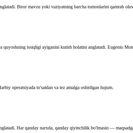
anglatadi. Biror mavzu yoki vaziyatning barcha tomonlarini qamrab olu
va quyoshning issiqligi ayiganini kutish holatini anglatadi. Eugenio Mont
Harbiy operatsiyada to'satdan va tez amalga oshirilgan hujum.
anglatadi. Har qanday narxda, qanday qiyinchilik bo'lmasin — maqsadga