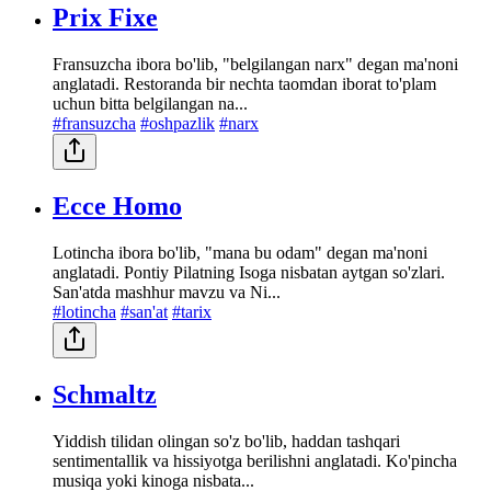
Prix Fixe
Fransuzcha ibora bo'lib, "belgilangan narx" degan ma'noni
anglatadi. Restoranda bir nechta taomdan iborat to'plam
uchun bitta belgilangan na...
#fransuzcha
#oshpazlik
#narx
Ecce Homo
Lotincha ibora bo'lib, "mana bu odam" degan ma'noni
anglatadi. Pontiy Pilatning Isoga nisbatan aytgan so'zlari.
San'atda mashhur mavzu va Ni...
#lotincha
#san'at
#tarix
Schmaltz
Yiddish tilidan olingan so'z bo'lib, haddan tashqari
sentimentallik va hissiyotga berilishni anglatadi. Ko'pincha
musiqa yoki kinoga nisbata...