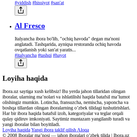
#yiddish
#hissiyot
#san'at
Al Fresco
Italyancha ibora bo'lib, "ochiq havoda" degan ma'noni
anglatadi. Tashqarida, ayniqsa restoranda ochiq havoda
ovqatlanish yoki san'at yaratis...
#italyancha
#tashqi
#hayot
Loyiha haqida
Ibora.uz saytiga xush kelibsiz! Bu yerda jahon tillaridan olingan
iboralar, ularning maʼnolari va ishlatilishi haqida batafsil maʼlumot
olishingiz mumkin. Lotincha, fransuzcha, nemischa, yaponcha va
boshqa tillardan olingan iboralarning oʼzbek tilidagi tushutirishlari.
Har bir ibora haqida batafsil izoh, kategoriyalar va teglar orqali
qulay qidiruv imkoniyati. Saytimiz muntazam yangilanib turadi va
yangi iboralar bilan boyitiladi.
Loyiha haqida
Yangi ibora taklif qilish
Aloqa
© 2008 Iboralar maʼnosi — jahon iboralari oʼzbek tilida | Ibora.uz