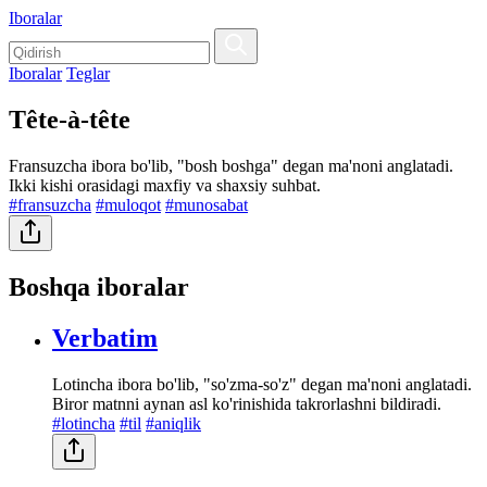
Iboralar
Iboralar
Teglar
Tête-à-tête
Fransuzcha ibora bo'lib, "bosh boshga" degan ma'noni anglatadi.
Ikki kishi orasidagi maxfiy va shaxsiy suhbat.
#fransuzcha
#muloqot
#munosabat
Boshqa iboralar
Verbatim
Lotincha ibora bo'lib, "so'zma-so'z" degan ma'noni anglatadi.
Biror matnni aynan asl ko'rinishida takrorlashni bildiradi.
#lotincha
#til
#aniqlik