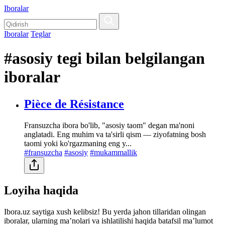
Iboralar
Iboralar
Teglar
#asosiy tegi bilan belgilangan
iboralar
Pièce de Résistance
Fransuzcha ibora bo'lib, "asosiy taom" degan ma'noni
anglatadi. Eng muhim va ta'sirli qism — ziyofatning bosh
taomi yoki ko'rgazmaning eng y...
#fransuzcha
#asosiy
#mukammallik
Loyiha haqida
Ibora.uz saytiga xush kelibsiz! Bu yerda jahon tillaridan olingan
iboralar, ularning maʼnolari va ishlatilishi haqida batafsil maʼlumot