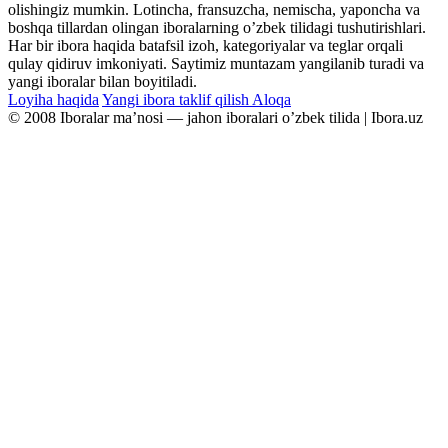
olishingiz mumkin. Lotincha, fransuzcha, nemischa, yaponcha va
boshqa tillardan olingan iboralarning oʼzbek tilidagi tushutirishlari.
Har bir ibora haqida batafsil izoh, kategoriyalar va teglar orqali
qulay qidiruv imkoniyati. Saytimiz muntazam yangilanib turadi va
yangi iboralar bilan boyitiladi.
Loyiha haqida
Yangi ibora taklif qilish
Aloqa
© 2008 Iboralar maʼnosi — jahon iboralari oʼzbek tilida | Ibora.uz