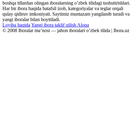
boshqa tillardan olingan iboralarning oʼzbek tilidagi tushutirishlari.
Har bir ibora haqida batafsil izoh, kategoriyalar va teglar orqali
qulay qidiruv imkoniyati. Saytimiz muntazam yangilanib turadi va
yangi iboralar bilan boyitiladi.
Loyiha haqida
Yangi ibora taklif qilish
Aloqa
© 2008 Iboralar maʼnosi — jahon iboralari oʼzbek tilida | Ibora.uz