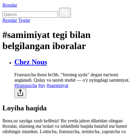
Iboralar
Iboralar
Teglar
#samimiyat tegi bilan
belgilangan iboralar
Chez Nous
Fransuzcha ibora bo'lib, "bizning uyda" degan ma'noni
anglatadi. Qulay va tanish muhit — o'z uyingdagi samimiyat.
#fransuzcha
#uy
#samimiyat
Loyiha haqida
Ibora.uz saytiga xush kelibsiz! Bu yerda jahon tillaridan olingan
iboralar, ularning maʼnolari va ishlatilishi haqida batafsil maʼlumot
olishingiz mumkin. Lotincha, fransuzcha, nemischa, yaponcha va