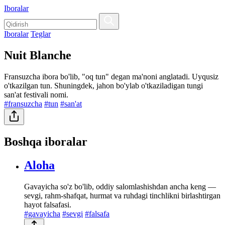
Iboralar
Iboralar
Teglar
Nuit Blanche
Fransuzcha ibora bo'lib, "oq tun" degan ma'noni anglatadi. Uyqusiz
o'tkazilgan tun. Shuningdek, jahon bo'ylab o'tkaziladigan tungi
san'at festivali nomi.
#fransuzcha
#tun
#san'at
Boshqa iboralar
Aloha
Gavayicha so'z bo'lib, oddiy salomlashishdan ancha keng —
sevgi, rahm-shafqat, hurmat va ruhdagi tinchlikni birlashtirgan
hayot falsafasi.
#gavayicha
#sevgi
#falsafa