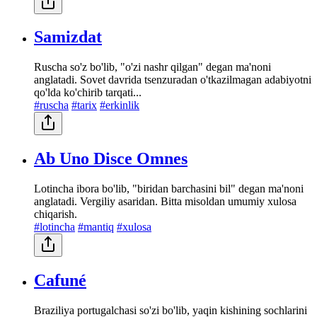
Samizdat
Ruscha so'z bo'lib, "o'zi nashr qilgan" degan ma'noni
anglatadi. Sovet davrida tsenzuradan o'tkazilmagan adabiyotni
qo'lda ko'chirib tarqati...
#ruscha
#tarix
#erkinlik
Ab Uno Disce Omnes
Lotincha ibora bo'lib, "biridan barchasini bil" degan ma'noni
anglatadi. Vergiliy asaridan. Bitta misoldan umumiy xulosa
chiqarish.
#lotincha
#mantiq
#xulosa
Cafuné
Braziliya portugalchasi so'zi bo'lib, yaqin kishining sochlarini