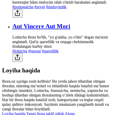
barmoqlar bilan muloyim silab o'tirish harakatini anglatadi.
#portugalcha
#sevgi
#muloyimlik
Aut Vincere Aut Mori
Lotincha ibora bo'lib, "yo g'alaba, yo o'lim" degan ma'noni
anglatadi. Qat'iy qarorlilik va orqaga chekinmaslik
ifodalangan harbiy shior.
#lotincha
#jasorat
#qarorlilik
Loyiha haqida
Ibora.uz saytiga xush kelibsiz! Bu yerda jahon tillaridan olingan
iboralar, ularning maʼnolari va ishlatilishi haqida batafsil maʼlumot
olishingiz mumkin. Lotincha, fransuzcha, nemischa, yaponcha va
boshqa tillardan olingan iboralarning oʼzbek tilidagi tushutirishlari.
Har bir ibora haqida batafsil izoh, kategoriyalar va teglar orqali
qulay qidiruv imkoniyati. Saytimiz muntazam yangilanib turadi va
yangi iboralar bilan boyitiladi.
Loyiha haqida
Yangi ibora taklif qilish
Aloqa