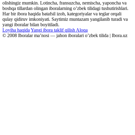
olishingiz mumkin. Lotincha, fransuzcha, nemischa, yaponcha va
boshqa tillardan olingan iboralarning oʼzbek tilidagi tushutirishlari.
Har bir ibora haqida batafsil izoh, kategoriyalar va teglar orqali
qulay qidiruv imkoniyati. Saytimiz muntazam yangilanib turadi va
yangi iboralar bilan boyitiladi.
Loyiha haqida
Yangi ibora taklif qilish
Aloqa
© 2008 Iboralar maʼnosi — jahon iboralari oʼzbek tilida | Ibora.uz