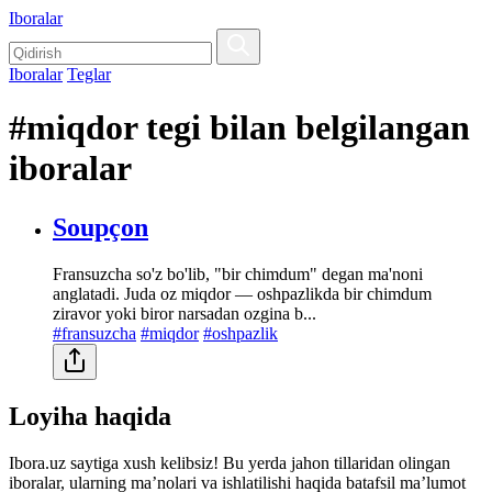
Iboralar
Iboralar
Teglar
#miqdor tegi bilan belgilangan
iboralar
Soupçon
Fransuzcha so'z bo'lib, "bir chimdum" degan ma'noni
anglatadi. Juda oz miqdor — oshpazlikda bir chimdum
ziravor yoki biror narsadan ozgina b...
#fransuzcha
#miqdor
#oshpazlik
Loyiha haqida
Ibora.uz saytiga xush kelibsiz! Bu yerda jahon tillaridan olingan
iboralar, ularning maʼnolari va ishlatilishi haqida batafsil maʼlumot