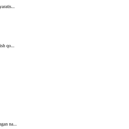
aratis...
sh qo...
ngan na...