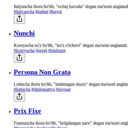
Italyancha ibora bo'lib, "ochiq havoda" degan ma'noni anglatadi
#italyancha
#tashqi
#hayot
Nunchi
Koreyacha so'z bo'lib, "ko'z o'lchovi" degan ma'noni anglatadi.
#koreyacha
#sezgi
#muloqot
Persona Non Grata
Lotincha ibora bo'lib, "istalmagan shaxs" degan ma'noni anglata
#lotincha
#diplomatiya
#siyosat
Prix Fixe
Fransuzcha ibora bo'lib, "belgilangan narx" degan ma'noni angla