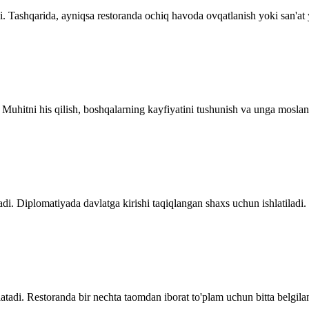
. Tashqarida, ayniqsa restoranda ochiq havoda ovqatlanish yoki san'at y
 Muhitni his qilish, boshqalarning kayfiyatini tushunish va unga moslani
di. Diplomatiyada davlatga kirishi taqiqlangan shaxs uchun ishlatiladi.
tadi. Restoranda bir nechta taomdan iborat to'plam uchun bitta belgila