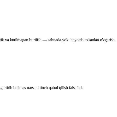
tik va kutilmagan burilish — sahnada yoki hayotda to'satdan o'zgarish.
artirib bo'lmas narsani tinch qabul qilish falsafasi.