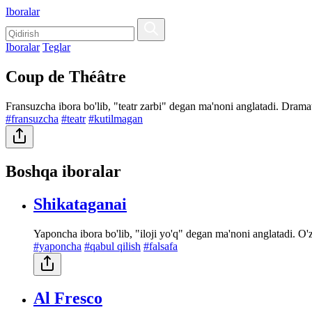
Iboralar
Iboralar
Teglar
Coup de Théâtre
Fransuzcha ibora bo'lib, "teatr zarbi" degan ma'noni anglatadi. Drama
#fransuzcha
#teatr
#kutilmagan
Boshqa iboralar
Shikataganai
Yaponcha ibora bo'lib, "iloji yo'q" degan ma'noni anglatadi. O'zg
#yaponcha
#qabul qilish
#falsafa
Al Fresco