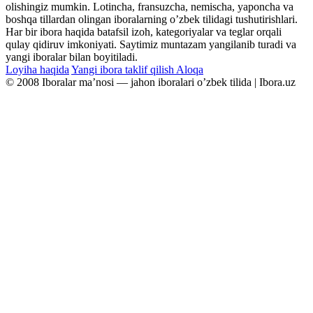
olishingiz mumkin. Lotincha, fransuzcha, nemischa, yaponcha va
boshqa tillardan olingan iboralarning oʼzbek tilidagi tushutirishlari.
Har bir ibora haqida batafsil izoh, kategoriyalar va teglar orqali
qulay qidiruv imkoniyati. Saytimiz muntazam yangilanib turadi va
yangi iboralar bilan boyitiladi.
Loyiha haqida
Yangi ibora taklif qilish
Aloqa
© 2008 Iboralar maʼnosi — jahon iboralari oʼzbek tilida | Ibora.uz