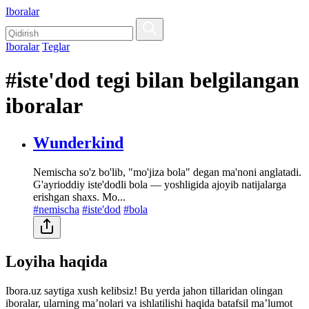
Iboralar
Iboralar
Teglar
#iste'dod tegi bilan belgilangan
iboralar
Wunderkind
Nemischa so'z bo'lib, "mo'jiza bola" degan ma'noni anglatadi.
G'ayrioddiy iste'dodli bola — yoshligida ajoyib natijalarga
erishgan shaxs. Mo...
#nemischa
#iste'dod
#bola
Loyiha haqida
Ibora.uz saytiga xush kelibsiz! Bu yerda jahon tillaridan olingan
iboralar, ularning maʼnolari va ishlatilishi haqida batafsil maʼlumot