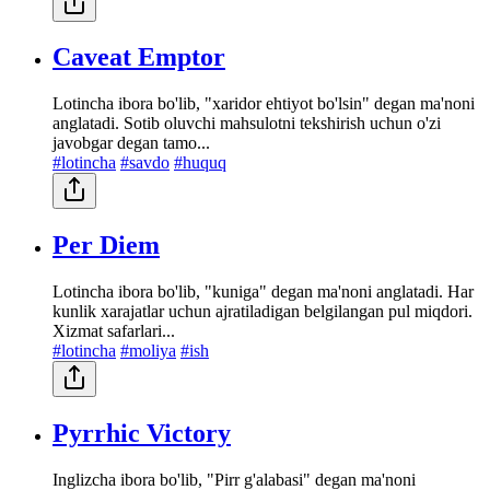
Caveat Emptor
Lotincha ibora bo'lib, "xaridor ehtiyot bo'lsin" degan ma'noni
anglatadi. Sotib oluvchi mahsulotni tekshirish uchun o'zi
javobgar degan tamo...
#lotincha
#savdo
#huquq
Per Diem
Lotincha ibora bo'lib, "kuniga" degan ma'noni anglatadi. Har
kunlik xarajatlar uchun ajratiladigan belgilangan pul miqdori.
Xizmat safarlari...
#lotincha
#moliya
#ish
Pyrrhic Victory
Inglizcha ibora bo'lib, "Pirr g'alabasi" degan ma'noni