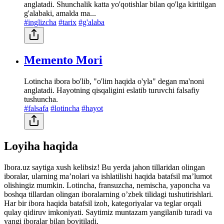
anglatadi. Shunchalik katta yo'qotishlar bilan qo'lga kiritilgan
g'alabaki, amalda ma...
#inglizcha
#tarix
#g'alaba
Memento Mori
Lotincha ibora bo'lib, "o'lim haqida o'yla" degan ma'noni
anglatadi. Hayotning qisqaligini eslatib turuvchi falsafiy
tushuncha.
#falsafa
#lotincha
#hayot
Loyiha haqida
Ibora.uz saytiga xush kelibsiz! Bu yerda jahon tillaridan olingan
iboralar, ularning maʼnolari va ishlatilishi haqida batafsil maʼlumot
olishingiz mumkin. Lotincha, fransuzcha, nemischa, yaponcha va
boshqa tillardan olingan iboralarning oʼzbek tilidagi tushutirishlari.
Har bir ibora haqida batafsil izoh, kategoriyalar va teglar orqali
qulay qidiruv imkoniyati. Saytimiz muntazam yangilanib turadi va
yangi iboralar bilan boyitiladi.