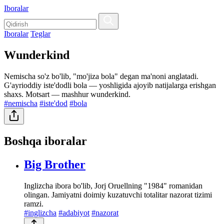
Iboralar
Iboralar
Teglar
Wunderkind
Nemischa so'z bo'lib, "mo'jiza bola" degan ma'noni anglatadi.
G'ayrioddiy iste'dodli bola — yoshligida ajoyib natijalarga erishgan
shaxs. Motsart — mashhur wunderkind.
#nemischa
#iste'dod
#bola
Boshqa iboralar
Big Brother
Inglizcha ibora bo'lib, Jorj Oruellning "1984" romanidan
olingan. Jamiyatni doimiy kuzatuvchi totalitar nazorat tizimi
ramzi.
#inglizcha
#adabiyot
#nazorat