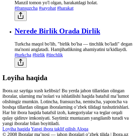
Manzil tomon yo'l olgan, harakatdagi holat.
#fransuzcha
#sayohat
#harakat
Nerede Birlik Orada Dirlik
Turkcha maqol bo'lib, "birlik bo'lsa — tinchlik bo'ladi" degan
ma'noni anglatadi. Hamjihatlikning ahamiyatini ta'kidlaydi.
#turkcha
#birlik
#tinchlik
Loyiha haqida
Ibora.uz saytiga xush kelibsiz! Bu yerda jahon tillaridan olingan
iboralar, ularning maʼnolari va ishlatilishi haqida batafsil maʼlumot
olishingiz mumkin. Lotincha, fransuzcha, nemischa, yaponcha va
boshqa tillardan olingan iboralarning oʼzbek tilidagi tushutirishlari.
Har bir ibora haqida batafsil izoh, kategoriyalar va teglar orqali
qulay qidiruv imkoniyati. Saytimiz muntazam yangilanib turadi va
yangi iboralar bilan boyitiladi.
Loyiha haqida
Yangi ibora taklif qilish
Aloqa
© 2008 Iboralar maʼnosi — jahon iboralari oʼzbek tilida | Ibora.uz