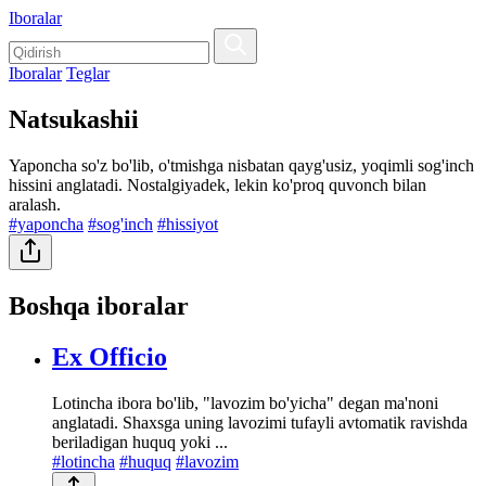
Iboralar
Iboralar
Teglar
Natsukashii
Yaponcha so'z bo'lib, o'tmishga nisbatan qayg'usiz, yoqimli sog'inch
hissini anglatadi. Nostalgiyadek, lekin ko'proq quvonch bilan
aralash.
#yaponcha
#sog'inch
#hissiyot
Boshqa iboralar
Ex Officio
Lotincha ibora bo'lib, "lavozim bo'yicha" degan ma'noni
anglatadi. Shaxsga uning lavozimi tufayli avtomatik ravishda
beriladigan huquq yoki ...
#lotincha
#huquq
#lavozim