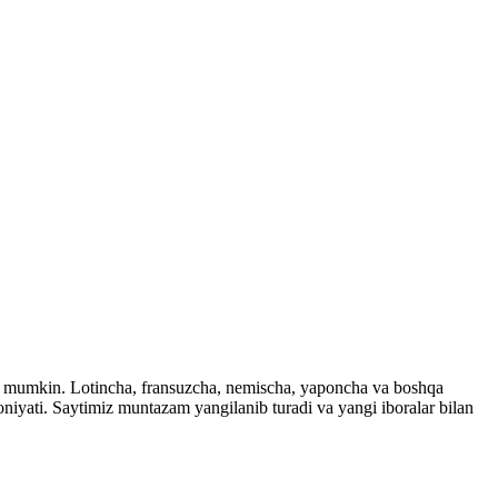
ingiz mumkin. Lotincha, fransuzcha, nemischa, yaponcha va boshqa
imkoniyati. Saytimiz muntazam yangilanib turadi va yangi iboralar bilan