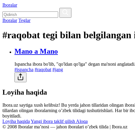
Iboralar
Iboralar
Teglar
#raqobat tegi bilan belgilangan 
Mano a Mano
Ispancha ibora bo'lib, "qo'ldan qo'lga" degan ma'noni anglatadi. 
#ispancha
#raqobat
#jang
Loyiha haqida
Ibora.uz saytiga xush kelibsiz! Bu yerda jahon tillaridan olingan ibor
tillardan olingan iboralarning oʼzbek tilidagi tushutirishlari. Har bir 
boyitiladi.
Loyiha haqida
Yangi ibora taklif qilish
Aloqa
© 2008 Iboralar maʼnosi — jahon iboralari oʼzbek tilida | Ibora.uz