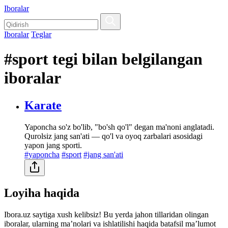
Iboralar
Iboralar
Teglar
#sport tegi bilan belgilangan
iboralar
Karate
Yaponcha so'z bo'lib, "bo'sh qo'l" degan ma'noni anglatadi.
Qurolsiz jang san'ati — qo'l va oyoq zarbalari asosidagi
yapon jang sporti.
#yaponcha
#sport
#jang san'ati
Loyiha haqida
Ibora.uz saytiga xush kelibsiz! Bu yerda jahon tillaridan olingan
iboralar, ularning maʼnolari va ishlatilishi haqida batafsil maʼlumot