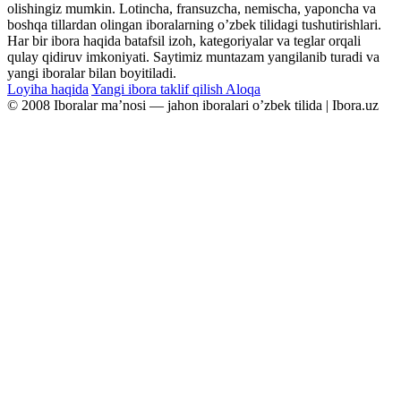
olishingiz mumkin. Lotincha, fransuzcha, nemischa, yaponcha va
boshqa tillardan olingan iboralarning oʼzbek tilidagi tushutirishlari.
Har bir ibora haqida batafsil izoh, kategoriyalar va teglar orqali
qulay qidiruv imkoniyati. Saytimiz muntazam yangilanib turadi va
yangi iboralar bilan boyitiladi.
Loyiha haqida
Yangi ibora taklif qilish
Aloqa
© 2008 Iboralar maʼnosi — jahon iboralari oʼzbek tilida | Ibora.uz