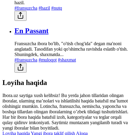
hazil.
#fransuzcha
#hazil
#nutq
En Passant
Fransuzcha ibora bo'lib, "o'tish chog'ida" degan ma'noni
anglatadi. Tasodifan yoki qo'shimcha ravishda eslatib o'tish.
Shuningdek, shaxmatda...
#fransuzcha
#muloqot
#shaxmat
Loyiha haqida
Ibora.uz saytiga xush kelibsiz! Bu yerda jahon tillaridan olingan
iboralar, ularning maʼnolari va ishlatilishi haqida batafsil maʼlumot
olishingiz mumkin. Lotincha, fransuzcha, nemischa, yaponcha va
boshqa tillardan olingan iboralarning oʼzbek tilidagi tushutirishlari.
Har bir ibora haqida batafsil izoh, kategoriyalar va teglar orqali
qulay qidiruv imkoniyati. Saytimiz muntazam yangilanib turadi va
yangi iboralar bilan boyitiladi.
Loyiha haqida
Yangi ibora taklif qilish
Aloqa