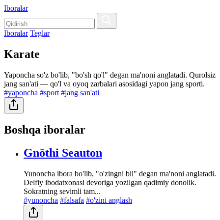
Iboralar
Iboralar
Teglar
Karate
Yaponcha so'z bo'lib, "bo'sh qo'l" degan ma'noni anglatadi. Qurolsiz
jang san'ati — qo'l va oyoq zarbalari asosidagi yapon jang sporti.
#yaponcha
#sport
#jang san'ati
Boshqa iboralar
Gnōthi Seauton
Yunoncha ibora bo'lib, "o'zingni bil" degan ma'noni anglatadi.
Delfiy ibodatxonasi devoriga yozilgan qadimiy donolik.
Sokratning sevimli tam...
#yunoncha
#falsafa
#o'zini anglash