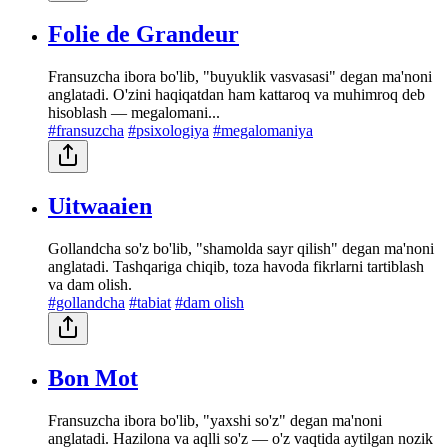
Folie de Grandeur
Fransuzcha ibora bo'lib, "buyuklik vasvasasi" degan ma'noni
anglatadi. O'zini haqiqatdan ham kattaroq va muhimroq deb
hisoblash — megalomani...
#fransuzcha
#psixologiya
#megalomaniya
Uitwaaien
Gollandcha so'z bo'lib, "shamolda sayr qilish" degan ma'noni
anglatadi. Tashqariga chiqib, toza havoda fikrlarni tartiblash
va dam olish.
#gollandcha
#tabiat
#dam olish
Bon Mot
Fransuzcha ibora bo'lib, "yaxshi so'z" degan ma'noni
anglatadi. Hazilona va aqlli so'z — o'z vaqtida aytilgan nozik