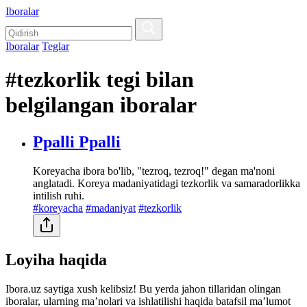
Iboralar
Iboralar
Teglar
#tezkorlik tegi bilan
belgilangan iboralar
Ppalli Ppalli
Koreyacha ibora bo'lib, "tezroq, tezroq!" degan ma'noni
anglatadi. Koreya madaniyatidagi tezkorlik va samaradorlikka
intilish ruhi.
#koreyacha
#madaniyat
#tezkorlik
Loyiha haqida
Ibora.uz saytiga xush kelibsiz! Bu yerda jahon tillaridan olingan
iboralar, ularning maʼnolari va ishlatilishi haqida batafsil maʼlumot