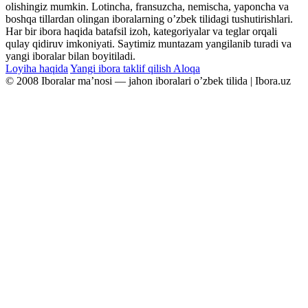
olishingiz mumkin. Lotincha, fransuzcha, nemischa, yaponcha va
boshqa tillardan olingan iboralarning oʼzbek tilidagi tushutirishlari.
Har bir ibora haqida batafsil izoh, kategoriyalar va teglar orqali
qulay qidiruv imkoniyati. Saytimiz muntazam yangilanib turadi va
yangi iboralar bilan boyitiladi.
Loyiha haqida
Yangi ibora taklif qilish
Aloqa
© 2008 Iboralar maʼnosi — jahon iboralari oʼzbek tilida | Ibora.uz