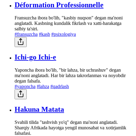
Déformation Professionnelle
Fransuzcha ibora bo'lib, "kasbiy nuqson" degan ma'noni
anglatadi. Kasbning kundalik fikrlash va xatti-harakatga
salbiy ta'siri.
#fransuzcha
#kasb
#psixologiya
Ichi-go Ichi-e
Yaponcha ibora bo'lib, "bir lahza, bir uchrashuv" degan
ma'noni anglatadi. Har bir lahza takrorlanmas va noyobdir
degan falsafa.
#yaponcha
#lahza
#qadrlash
Hakuna Matata
Svahili tilida "tashvish yo'q" degan ma'noni anglatadi.
Sharqiy Afrikada hayotga yengil munosabat va xotirjamlik
falsafasi.