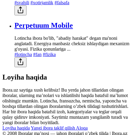
#svahili
#xotirjamlik
#falsafa
Perpetuum Mobile
Lotincha ibora bo'lib, "abadiy harakat" degan ma'noni
anglatadi. Energiya manbasiz cheksiz ishlaydigan mexanizm
g'oyasi. Fizika qonunlariga ...
#lotincha
#fan
#fizika
Loyiha haqida
Ibora.uz saytiga xush kelibsiz! Bu yerda jahon tillaridan olingan
iboralar, ularning maʼnolari va ishlatilishi haqida batafsil maʼlumot
olishingiz mumkin. Lotincha, fransuzcha, nemischa, yaponcha va
boshqa tillardan olingan iboralarning oʼzbek tilidagi tushutirishlari.
Har bir ibora haqida batafsil izoh, kategoriyalar va teglar orqali
qulay qidiruv imkoniyati. Saytimiz muntazam yangilanib turadi va
yangi iboralar bilan boyitiladi.
Loyiha haqida
Yangi ibora taklif qilish
Aloqa
© 2008 Iboralar maʼnosi — jahon iboralari oʼzbek tilida | Ibora.uz