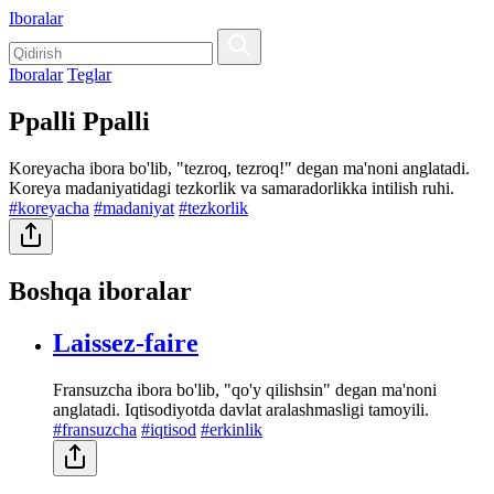
Iboralar
Iboralar
Teglar
Ppalli Ppalli
Koreyacha ibora bo'lib, "tezroq, tezroq!" degan ma'noni anglatadi.
Koreya madaniyatidagi tezkorlik va samaradorlikka intilish ruhi.
#koreyacha
#madaniyat
#tezkorlik
Boshqa iboralar
Laissez-faire
Fransuzcha ibora bo'lib, "qo'y qilishsin" degan ma'noni
anglatadi. Iqtisodiyotda davlat aralashmasligi tamoyili.
#fransuzcha
#iqtisod
#erkinlik