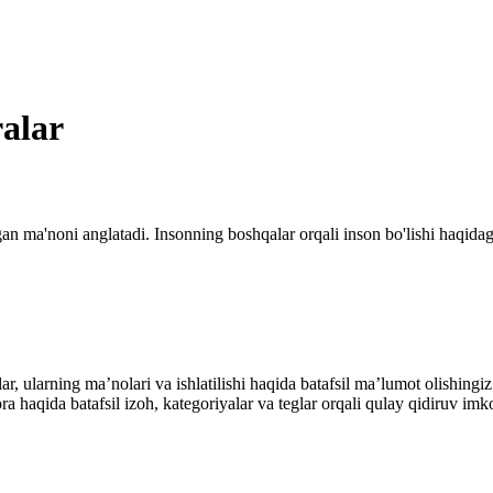
ralar
an ma'noni anglatadi. Insonning boshqalar orqali inson bo'lishi haqidagi
alar, ularning maʼnolari va ishlatilishi haqida batafsil maʼlumot olish
ibora haqida batafsil izoh, kategoriyalar va teglar orqali qulay qidiruv 