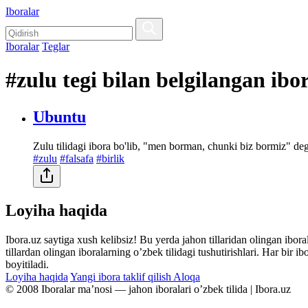
Iboralar
Iboralar
Teglar
#zulu tegi bilan belgilangan ibo
Ubuntu
Zulu tilidagi ibora bo'lib, "men borman, chunki biz bormiz" deg
#zulu
#falsafa
#birlik
Loyiha haqida
Ibora.uz saytiga xush kelibsiz! Bu yerda jahon tillaridan olingan ibor
tillardan olingan iboralarning oʼzbek tilidagi tushutirishlari. Har bir 
boyitiladi.
Loyiha haqida
Yangi ibora taklif qilish
Aloqa
© 2008 Iboralar maʼnosi — jahon iboralari oʼzbek tilida | Ibora.uz