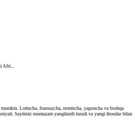
 Afri...
ingiz mumkin. Lotincha, fransuzcha, nemischa, yaponcha va boshqa
imkoniyati. Saytimiz muntazam yangilanib turadi va yangi iboralar bilan