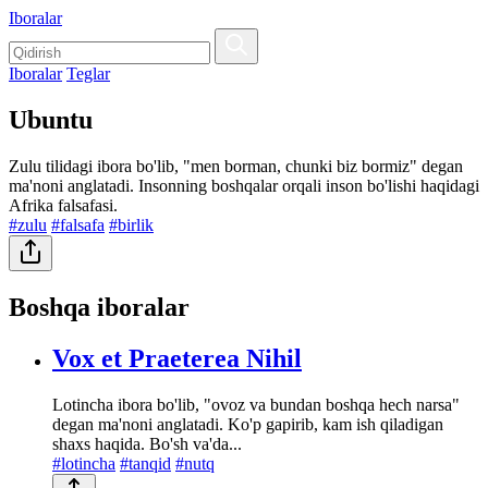
Iboralar
Iboralar
Teglar
Ubuntu
Zulu tilidagi ibora bo'lib, "men borman, chunki biz bormiz" degan
ma'noni anglatadi. Insonning boshqalar orqali inson bo'lishi haqidagi
Afrika falsafasi.
#zulu
#falsafa
#birlik
Boshqa iboralar
Vox et Praeterea Nihil
Lotincha ibora bo'lib, "ovoz va bundan boshqa hech narsa"
degan ma'noni anglatadi. Ko'p gapirib, kam ish qiladigan
shaxs haqida. Bo'sh va'da...
#lotincha
#tanqid
#nutq