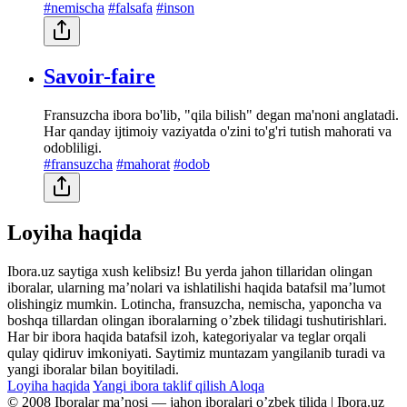
#nemischa
#falsafa
#inson
Savoir-faire
Fransuzcha ibora bo'lib, "qila bilish" degan ma'noni anglatadi.
Har qanday ijtimoiy vaziyatda o'zini to'g'ri tutish mahorati va
odobliligi.
#fransuzcha
#mahorat
#odob
Loyiha haqida
Ibora.uz saytiga xush kelibsiz! Bu yerda jahon tillaridan olingan
iboralar, ularning maʼnolari va ishlatilishi haqida batafsil maʼlumot
olishingiz mumkin. Lotincha, fransuzcha, nemischa, yaponcha va
boshqa tillardan olingan iboralarning oʼzbek tilidagi tushutirishlari.
Har bir ibora haqida batafsil izoh, kategoriyalar va teglar orqali
qulay qidiruv imkoniyati. Saytimiz muntazam yangilanib turadi va
yangi iboralar bilan boyitiladi.
Loyiha haqida
Yangi ibora taklif qilish
Aloqa
© 2008 Iboralar maʼnosi — jahon iboralari oʼzbek tilida | Ibora.uz