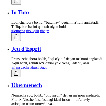
In Toto
Lotincha ibora bo'lib, "butunlay" degan ma'noni anglatadi.
To'liq, barchasini qamrab olgan holda.
#lotincha
#to'liqlik
#hajm
Jeu d'Esprit
Fransuzcha ibora bo'lib, "aql o'yini" degan ma'noni anglatadi.
Aqlli hazil, zehnli so'z o'yini yoki yengil adabiy asar.
#fransuzcha
#hazil
#aql
Übermensch
Nemischa so'z bo'lib, "oliy inson" degan ma'noni anglatadi.
Fridrix Nitsshe falsafasidagi ideal inson — an'anaviy
axloqdan ustun turuvchi va...