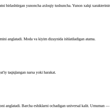
atni birlashtirgan yunoncha axloqiy tushuncha. Yunon xalqi xarakterinin
smini anglatadi. Moda va kiyim dizaynida ishlatiladigan atama.
t'iy taqiqlangan narsa yoki harakat.
ni anglatadi. Barcha eshiklarni ochadigan universal kalit. Umuman — 