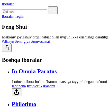
Iboralar
Iboralar
Teglar
Feng Shui
Makoniy joylashuv orqali tabiat bilan uyg'unlikka erishishga qaratilga
#dizayn
#energiya
#muvozanat
Boshqa iboralar
In Omnia Paratus
Lotincha ibora bo'lib, "hamma narsaga tayyor" degan ma'noni an
#lotincha
#tayyorlik
#jasorat
Philotimo