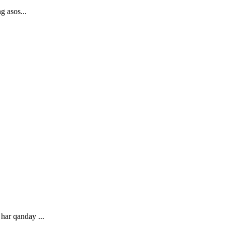
g asos...
har qanday ...