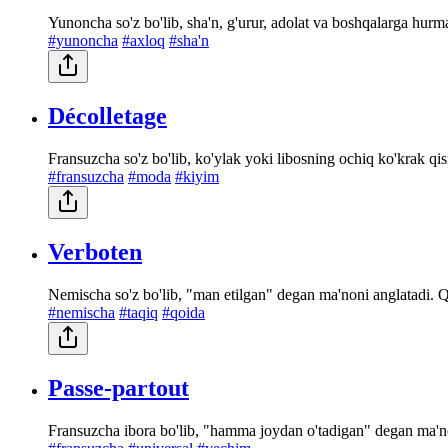
Yunoncha so'z bo'lib, sha'n, g'urur, adolat va boshqalarga hurm
#yunoncha
#axloq
#sha'n
Décolletage
Fransuzcha so'z bo'lib, ko'ylak yoki libosning ochiq ko'krak qi
#fransuzcha
#moda
#kiyim
Verboten
Nemischa so'z bo'lib, "man etilgan" degan ma'noni anglatadi. Qa
#nemischa
#taqiq
#qoida
Passe-partout
Fransuzcha ibora bo'lib, "hamma joydan o'tadigan" degan ma'no