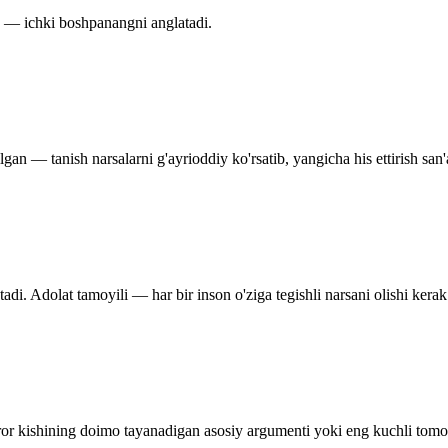
oy — ichki boshpanangni anglatadi.
an — tanish narsalarni g'ayrioddiy ko'rsatib, yangicha his ettirish san'a
adi. Adolat tamoyili — har bir inson o'ziga tegishli narsani olishi kerak
iror kishining doimo tayanadigan asosiy argumenti yoki eng kuchli tomo