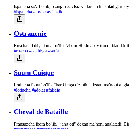
Ispancha so'z bo'lib, o'zingni xavfsiz va kuchli his qiladigan j
#ispancha
#joy
#xavfsizlik
Ostranenie
Ruscha adabiy atama bo'lib, Viktor Shklovskiy tomonidan kiritilg
#ruscha
#adabiyot
#san'at
Suum Cuique
Lotincha ibora bo'lib, "har kimga o'ziniki" degan ma'noni anglat
#lotincha
#adolat
#falsafa
Cheval de Bataille
Fransuzcha ibora bo'lib, "jang oti" degan ma'noni anglatadi. B