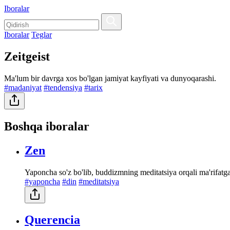
Iboralar
Iboralar
Teglar
Zeitgeist
Ma'lum bir davrga xos bo'lgan jamiyat kayfiyati va dunyoqarashi.
#madaniyat
#tendensiya
#tarix
Boshqa iboralar
Zen
Yaponcha so'z bo'lib, buddizmning meditatsiya orqali ma'rifatga 
#yaponcha
#din
#meditatsiya
Querencia