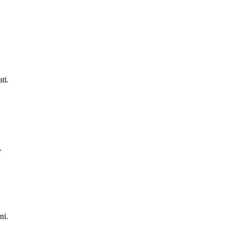
ti.
.
ni.