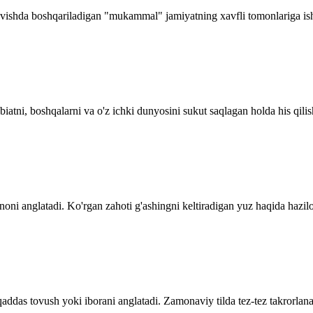
ravishda boshqariladigan "mukammal" jamiyatning xavfli tomonlariga is
iatni, boshqalarni va o'z ichki dunyosini sukut saqlagan holda his qilish
ni anglatadi. Ko'rgan zahoti g'ashingni keltiradigan yuz haqida hazilo
qaddas tovush yoki iborani anglatadi. Zamonaviy tilda tez-tez takrorlana