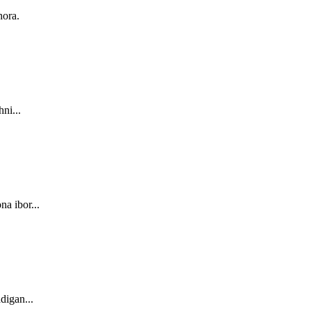
hora.
ni...
na ibor...
digan...