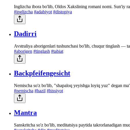
Inglizcha ibora bo'lib, Oldos Xakslining romani nomi. Sun'iy 
#inglizcha
#adabiyot
#distopiya
Dadirri
Avstraliya aborigenlari tushunchasi bo'lib, chuqur tinglash — tab
#aborigen
#tinglash
#tabiat
Backpfeifengesicht
Nemischa so'z bo'lib, "shapaloq yeyishga loyiq yuz" degan ma'no
#nemischa
#hazil
#hissiyot
Mantra
Sanskritcha so'z bo'lib, meditatsiya paytida takrorlanadigan mu