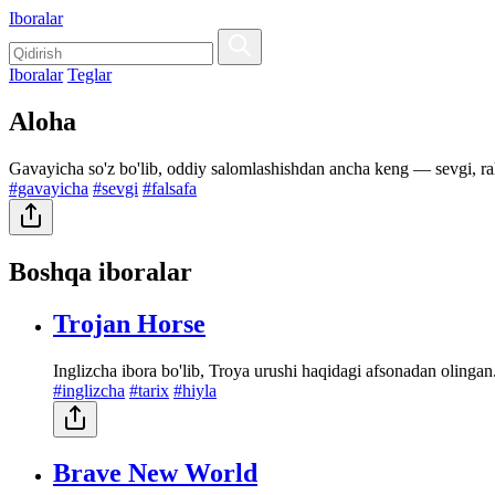
Iboralar
Iboralar
Teglar
Aloha
Gavayicha so'z bo'lib, oddiy salomlashishdan ancha keng — sevgi, rahm
#gavayicha
#sevgi
#falsafa
Boshqa iboralar
Trojan Horse
Inglizcha ibora bo'lib, Troya urushi haqidagi afsonadan olingan
#inglizcha
#tarix
#hiyla
Brave New World