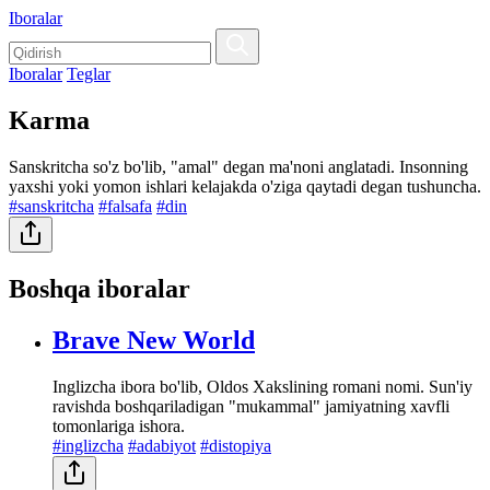
Iboralar
Iboralar
Teglar
Karma
Sanskritcha so'z bo'lib, "amal" degan ma'noni anglatadi. Insonning
yaxshi yoki yomon ishlari kelajakda o'ziga qaytadi degan tushuncha.
#sanskritcha
#falsafa
#din
Boshqa iboralar
Brave New World
Inglizcha ibora bo'lib, Oldos Xakslining romani nomi. Sun'iy
ravishda boshqariladigan "mukammal" jamiyatning xavfli
tomonlariga ishora.
#inglizcha
#adabiyot
#distopiya