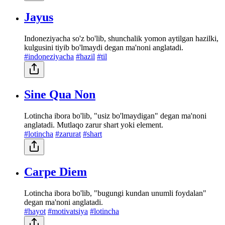
Jayus
Indoneziyacha so'z bo'lib, shunchalik yomon aytilgan hazilki,
kulgusini tiyib bo'lmaydi degan ma'noni anglatadi.
#indoneziyacha
#hazil
#til
Sine Qua Non
Lotincha ibora bo'lib, "usiz bo'lmaydigan" degan ma'noni
anglatadi. Mutlaqo zarur shart yoki element.
#lotincha
#zarurat
#shart
Carpe Diem
Lotincha ibora bo'lib, "bugungi kundan unumli foydalan"
degan ma'noni anglatadi.
#hayot
#motivatsiya
#lotincha