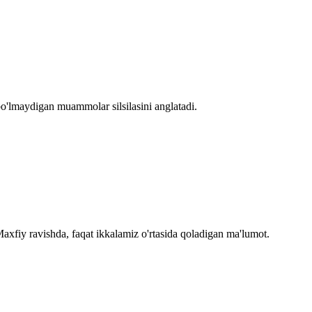
bo'lmaydigan muammolar silsilasini anglatadi.
axfiy ravishda, faqat ikkalamiz o'rtasida qoladigan ma'lumot.