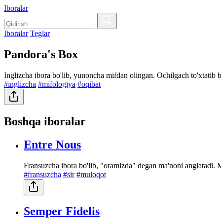
Iboralar
Iboralar
Teglar
Pandora's Box
Inglizcha ibora bo'lib, yunoncha mifdan olingan. Ochilgach to'xtatib 
#inglizcha
#mifologiya
#oqibat
Boshqa iboralar
Entre Nous
Fransuzcha ibora bo'lib, "oramizda" degan ma'noni anglatadi. M
#fransuzcha
#sir
#muloqot
Semper Fidelis