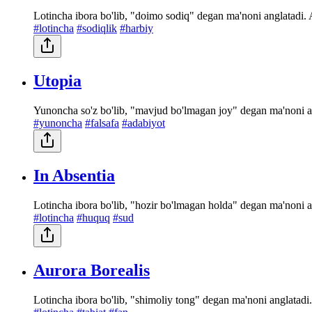
Lotincha ibora bo'lib, "doimo sodiq" degan ma'noni anglatadi.
#lotincha
#sodiqlik
#harbiy
Utopia
Yunoncha so'z bo'lib, "mavjud bo'lmagan joy" degan ma'noni 
#yunoncha
#falsafa
#adabiyot
In Absentia
Lotincha ibora bo'lib, "hozir bo'lmagan holda" degan ma'noni a
#lotincha
#huquq
#sud
Aurora Borealis
Lotincha ibora bo'lib, "shimoliy tong" degan ma'noni anglatadi