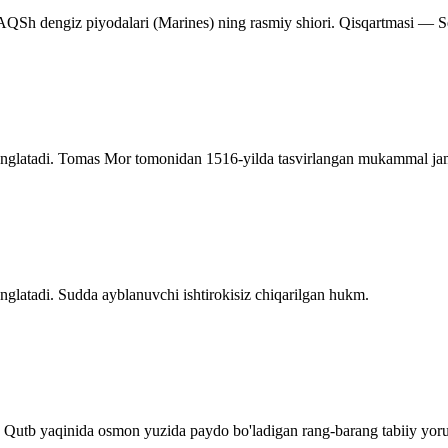
 AQSh dengiz piyodalari (Marines) ning rasmiy shiori. Qisqartmasi — 
anglatadi. Tomas Mor tomonidan 1516-yilda tasvirlangan mukammal ja
nglatadi. Sudda ayblanuvchi ishtirokisiz chiqarilgan hukm.
. Qutb yaqinida osmon yuzida paydo bo'ladigan rang-barang tabiiy yorug