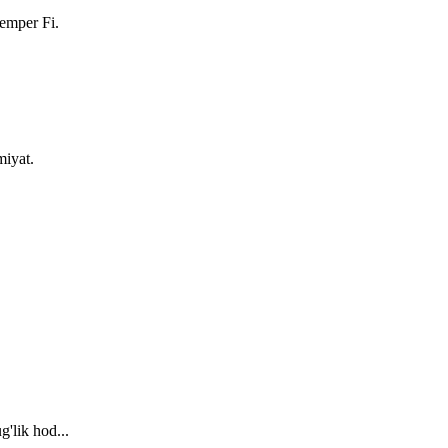
Semper Fi.
miyat.
'lik hod...