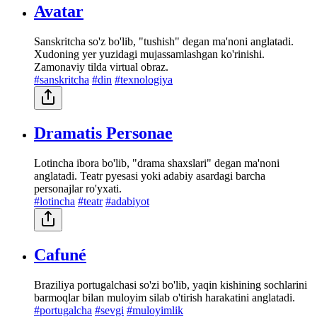
Avatar
Sanskritcha so'z bo'lib, "tushish" degan ma'noni anglatadi.
Xudoning yer yuzidagi mujassamlashgan ko'rinishi.
Zamonaviy tilda virtual obraz.
#sanskritcha
#din
#texnologiya
Dramatis Personae
Lotincha ibora bo'lib, "drama shaxslari" degan ma'noni
anglatadi. Teatr pyesasi yoki adabiy asardagi barcha
personajlar ro'yxati.
#lotincha
#teatr
#adabiyot
Cafuné
Braziliya portugalchasi so'zi bo'lib, yaqin kishining sochlarini
barmoqlar bilan muloyim silab o'tirish harakatini anglatadi.
#portugalcha
#sevgi
#muloyimlik