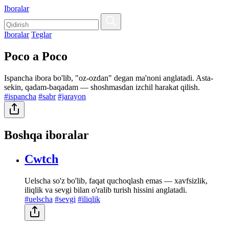
Iboralar
Iboralar
Teglar
Poco a Poco
Ispancha ibora bo'lib, "oz-ozdan" degan ma'noni anglatadi. Asta-
sekin, qadam-baqadam — shoshmasdan izchil harakat qilish.
#ispancha
#sabr
#jarayon
Boshqa iboralar
Cwtch
Uelscha so'z bo'lib, faqat quchoqlash emas — xavfsizlik,
iliqlik va sevgi bilan o'ralib turish hissini anglatadi.
#uelscha
#sevgi
#iliqlik