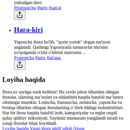
yuksalgan davr.
#fransuzcha
#tarix
#san'at
Hara-kiri
Yaponcha ibora bo'lib, "qorin yorish" degan ma'noni
anglatadi. Qadimgi Yaponiyada samuraylar sha'nini
yo'qotganda o'zini o'ldirish marosimi....
#yaponcha
#tarix
#an'ana
Loyiha haqida
Ibora.uz saytiga xush kelibsiz! Bu yerda jahon tillaridan olingan
iboralar, ularning maʼnolari va ishlatilishi haqida batafsil maʼlumot
olishingiz mumkin. Lotincha, fransuzcha, nemischa, yaponcha va
boshqa tillardan olingan iboralarning oʼzbek tilidagi tushutirishlari.
Har bir ibora haqida batafsil izoh, kategoriyalar va teglar orqali
qulay qidiruv imkoniyati. Saytimiz muntazam yangilanib turadi va
yangi iboralar bilan boyitiladi.
Loyiha haqida
Yangi ibora taklif qilish
Aloqa