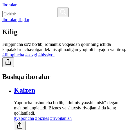
Iboralar
Iboralar
Teglar
Kilig
Filippincha so'z bo'lib, romantik voqeadan qorinning ichida
kapalaklar uchayotgandek his qilinadigan yoqimli hayajon va titroq.
#filippincha
#sevgi
#hissiyot
Boshqa iboralar
Kaizen
Yaponcha tushuncha bo'lib, "doimiy yaxshilanish" degan
ma'noni anglatadi. Biznes va shaxsiy rivojlanishda keng
qo'llaniladi.
#yaponcha
#biznes
#rivojlanish