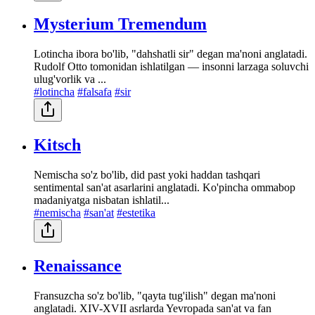
Mysterium Tremendum
Lotincha ibora bo'lib, "dahshatli sir" degan ma'noni anglatadi.
Rudolf Otto tomonidan ishlatilgan — insonni larzaga soluvchi
ulug'vorlik va ...
#lotincha
#falsafa
#sir
Kitsch
Nemischa so'z bo'lib, did past yoki haddan tashqari
sentimental san'at asarlarini anglatadi. Ko'pincha ommabop
madaniyatga nisbatan ishlatil...
#nemischa
#san'at
#estetika
Renaissance
Fransuzcha so'z bo'lib, "qayta tug'ilish" degan ma'noni
anglatadi. XIV-XVII asrlarda Yevropada san'at va fan